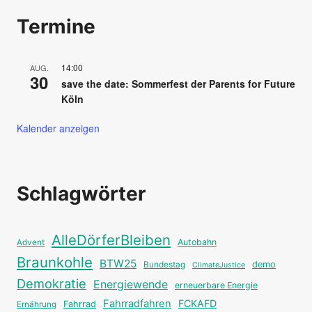
Termine
14:00
AUG.
30
save the date: Sommerfest der Parents for Future
Köln
Kalender anzeigen
Schlagwörter
AlleDörferBleiben
Autobahn
Advent
Braunkohle
BTW25
Bundestag
demo
ClimateJustice
Demokratie
Energiewende
erneuerbare Energie
Fahrradfahren
FCKAFD
Fahrrad
Ernährung