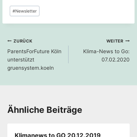
Schlagworte:
#
Newsletter
Beitragsnavigation
ZURÜCK
WEITER
ParentsForFuture Köln
Klima-News to Go:
unterstützt
07.02.2020
gruensystem.koeln
Ähnliche Beiträge
Klimanews to GO 20.12.2019