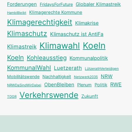
Forderungen
Globaler Klimastreik
FridaysForFuture
Klimagerechte Kommune
HambiBleibt
Klimagerechtigkeit
Klimakrise
Klimaschutz
Klimaschutz ist AntiFa
Klimawahl
Koeln
Klimastreik
Koeln
Kohleausstieg
Kommunalpolitik
KommunalWahl
Luetzerath
LützerathVerteidigen
NRW
Mobilitätswende
Nachhaltigkeit
Netzwerk2035
RWE
ObenBleiben
Plenum
Politik
NRWDaSindWirDabei
Verkehrswende
Zukunft
TDGR