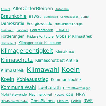
AlleDörferBleiben
Autobahn
Advent
Braunkohle
BTW25
Bundestag
demo
ClimateJustice
Demokratie
Energiewende
erneuerbare Energie
Fahrradfahren
FCKAFD
Fahrrad
Ernährung
Forderungen
Globaler Klimastreik
FridaysForFuture
Klimagerechte Kommune
HambiBleibt
Klimagerechtigkeit
Klimakrise
Klimaschutz
Klimaschutz ist AntiFa
Klimawahl
Koeln
Klimastreik
Koeln
Kohleausstieg
Kommunalpolitik
KommunalWahl
Luetzerath
LützerathVerteidigen
NRW
Mobilitätswende
Nachhaltigkeit
Netzwerk2035
RWE
ObenBleiben
Plenum
Politik
NRWDaSindWirDabei