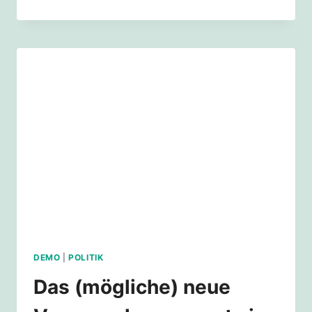
KOMMT
DER
BÜRGERINNENRAT
KLIMA
FÜR
KÖLN?
DEMO
|
POLITIK
Das (mögliche) neue