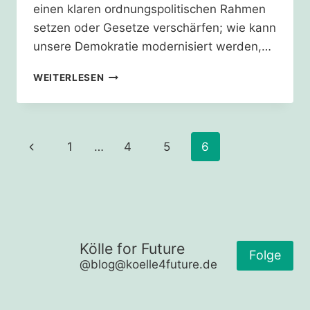
einen klaren ordnungspolitischen Rahmen
setzen oder Gesetze verschärfen; wie kann
unsere Demokratie modernisiert werden,…
FÜR
WEITERLESEN
DAS
KLIMA:
DIE
WIRTSCHAFT
Seitennavigation
Vorherige
1
…
4
5
6
ZÄHMEN
–
Seite
PETER
H.
GRASSMANN
Kölle for Future
Folge
@blog@koelle4future.de