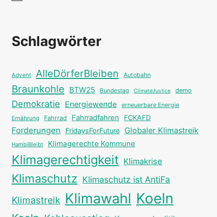
Schlagwörter
AlleDörferBleiben
Autobahn
Advent
Braunkohle
BTW25
Bundestag
demo
ClimateJustice
Demokratie
Energiewende
erneuerbare Energie
Fahrradfahren
FCKAFD
Fahrrad
Ernährung
Forderungen
Globaler Klimastreik
FridaysForFuture
Klimagerechte Kommune
HambiBleibt
Klimagerechtigkeit
Klimakrise
Klimaschutz
Klimaschutz ist AntiFa
Klimawahl
Koeln
Klimastreik