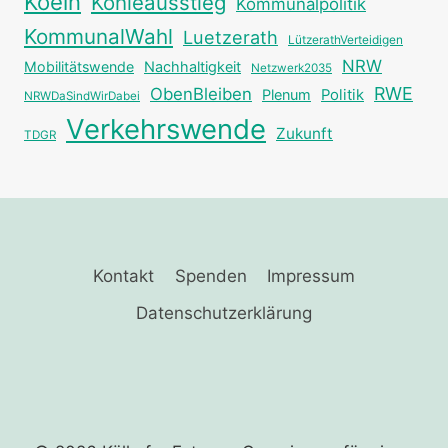
Koeln
Kohleausstieg
Kommunalpolitik
KommunalWahl
Luetzerath
LützerathVerteidigen
NRW
Mobilitätswende
Nachhaltigkeit
Netzwerk2035
RWE
ObenBleiben
Plenum
Politik
NRWDaSindWirDabei
Verkehrswende
Zukunft
TDGR
Kontakt
Spenden
Impressum
Datenschutzerklärung