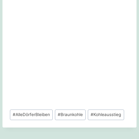
Schlagworte:
#
AlleDörferBleiben
#
Braunkohle
#
Kohleausstieg