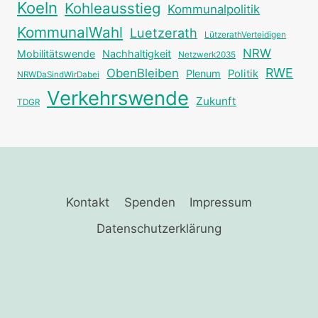
Koeln
Kohleausstieg
Kommunalpolitik
KommunalWahl
Luetzerath
LützerathVerteidigen
NRW
Mobilitätswende
Nachhaltigkeit
Netzwerk2035
RWE
ObenBleiben
Plenum
Politik
NRWDaSindWirDabei
Verkehrswende
Zukunft
TDGR
Kontakt
Spenden
Impressum
Datenschutzerklärung