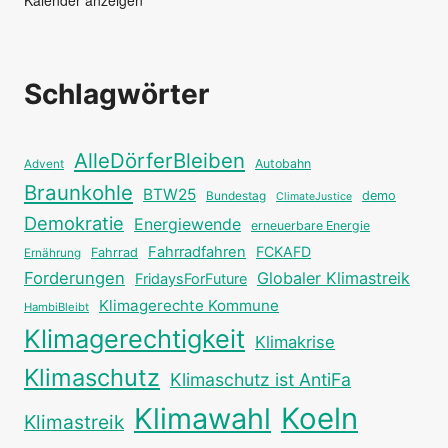
Kalender anzeigen
Schlagwörter
AlleDörferBleiben
Autobahn
Advent
Braunkohle
BTW25
Bundestag
demo
ClimateJustice
Demokratie
Energiewende
erneuerbare Energie
Fahrradfahren
FCKAFD
Fahrrad
Ernährung
Forderungen
Globaler Klimastreik
FridaysForFuture
Klimagerechte Kommune
HambiBleibt
Klimagerechtigkeit
Klimakrise
Klimaschutz
Klimaschutz ist AntiFa
Klimawahl
Koeln
Klimastreik