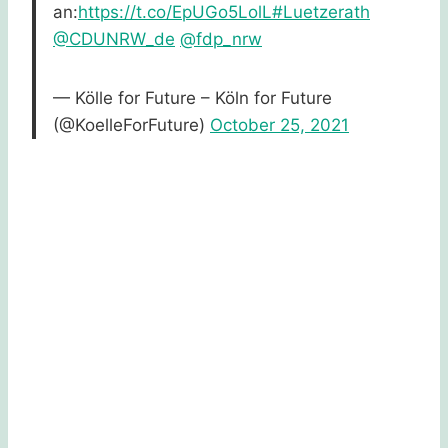
an:
https://t.co/EpUGo5LolL
#Luetzerath
@CDUNRW_de
@fdp_nrw
— Kölle for Future – Köln for Future
(@KoelleForFuture)
October 25, 2021