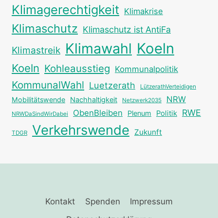
Klimagerechtigkeit
Klimakrise
Klimaschutz
Klimaschutz ist AntiFa
Klimawahl
Koeln
Klimastreik
Koeln
Kohleausstieg
Kommunalpolitik
KommunalWahl
Luetzerath
LützerathVerteidigen
NRW
Mobilitätswende
Nachhaltigkeit
Netzwerk2035
RWE
ObenBleiben
Plenum
Politik
NRWDaSindWirDabei
Verkehrswende
Zukunft
TDGR
Kontakt
Spenden
Impressum