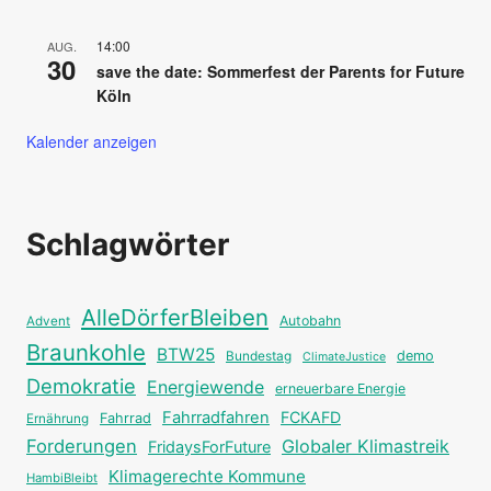
14:00
AUG.
30
save the date: Sommerfest der Parents for Future
Köln
Kalender anzeigen
Schlagwörter
AlleDörferBleiben
Autobahn
Advent
Braunkohle
BTW25
Bundestag
demo
ClimateJustice
Demokratie
Energiewende
erneuerbare Energie
Fahrradfahren
FCKAFD
Fahrrad
Ernährung
Forderungen
Globaler Klimastreik
FridaysForFuture
Klimagerechte Kommune
HambiBleibt