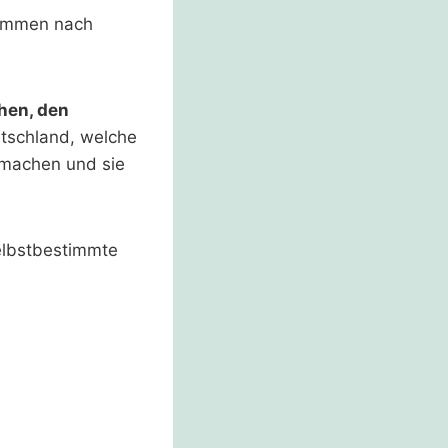
sammen nach
hen, den
utschland, welche
 machen und sie
selbstbestimmte