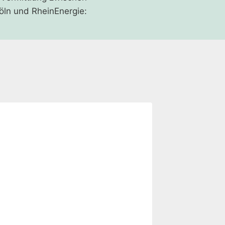
ln und RheinEnergie: