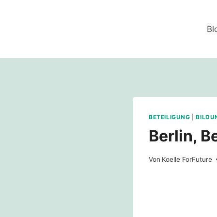
Zum
Inhalt
Bl
springen
BETEILIGUNG
|
BILDU
Berlin, B
Von
Koelle ForFuture