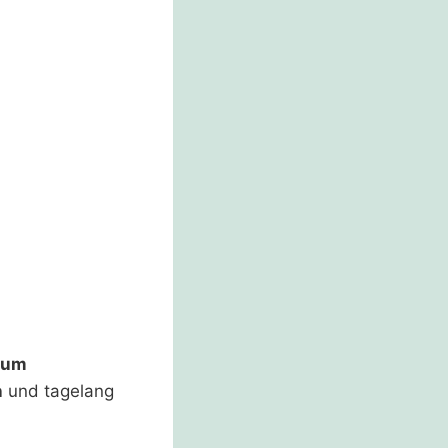
rum
n
und tagelang