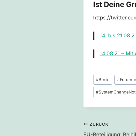
Ist Deine G
https://twitter
14. bis 21.08.
14.08.21 – Mit
Schlagworte:
#
Berlin
#
Forderu
#
SystemChangeNot
Beitragsnavi
ZURÜCK
EU-Beteiligung: Beihilf