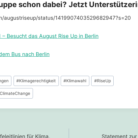
ruppe schon dabei? Jetzt Unterstützer
.com/augustriseup/status/1419907403529682947?s=20
21 – Besucht das August Rise Up in Berlin
 dem Bus nach Berlin
ngen
#
Klimagerechtigkeit
#
Klimawahl
#
RiseUp
ClimateChange
gation
eleitlinien für Klima,
Statement zur