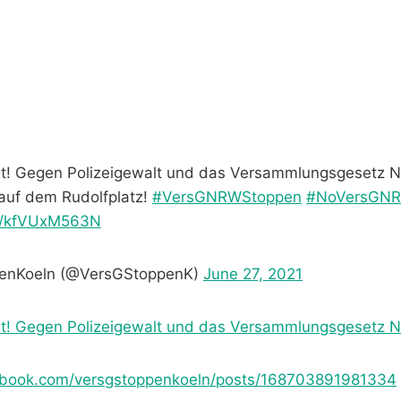
cht! Gegen Polizeigewalt und das Versammlungsgesetz 
auf dem Rudolfplatz!
#VersGNRWStoppen
#NoVersGN
om/kfVUxM563N
enKoeln (@VersGStoppenK)
June 27, 2021
cht! Gegen Polizeigewalt und das Versammlungsgesetz 
ebook.com/versgstoppenkoeln/posts/168703891981334