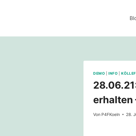
Zum
Inhalt
Bl
springen
DEMO
|
INFO
|
KÖLLE
28.06.21
erhalten
Von
P4FKoeln
28. J