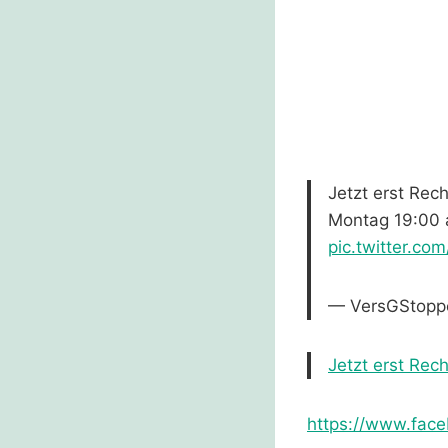
Jetzt erst Re
Montag 19:00 
pic.twitter.c
— VersGStopp
Jetzt erst Re
https://www.fac