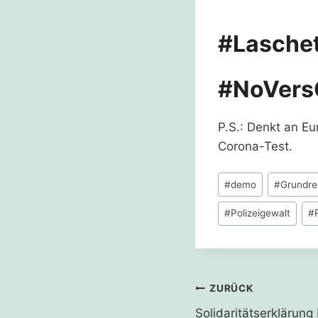
#Lasche
#NoVer
P.S.: Denkt an E
Corona-Test.
Schlagworte:
#
demo
#
Grundre
#
Polizeigewalt
#
Beitragsnavi
ZURÜCK
Solidaritätserkläru