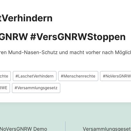
tVerhindern
sGNRW
#VersGNRWStoppen
uren Mund-Nasen-Schutz und macht vorher nach Möglich
chte
#
LaschetVerhindern
#
Menschenrechte
#
NoVersGNRW
RWE
#
Versammlungsgesetz
gation
ng NoVersGNRW Demo
Versammlungsgesetz 