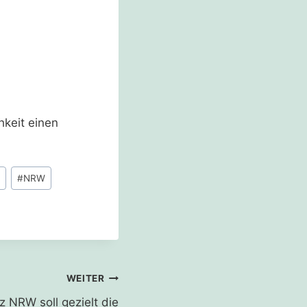
keit einen
#
NRW
WEITER
NRW soll gezielt die