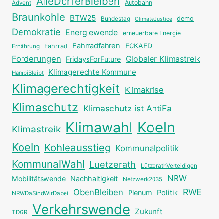
AlleDörferBleiben
Autobahn
Advent
Braunkohle
BTW25
Bundestag
demo
ClimateJustice
Demokratie
Energiewende
erneuerbare Energie
Fahrradfahren
FCKAFD
Fahrrad
Ernährung
Forderungen
Globaler Klimastreik
FridaysForFuture
Klimagerechte Kommune
HambiBleibt
Klimagerechtigkeit
Klimakrise
Klimaschutz
Klimaschutz ist AntiFa
Klimawahl
Koeln
Klimastreik
Koeln
Kohleausstieg
Kommunalpolitik
KommunalWahl
Luetzerath
LützerathVerteidigen
NRW
Mobilitätswende
Nachhaltigkeit
Netzwerk2035
RWE
ObenBleiben
Plenum
Politik
NRWDaSindWirDabei
Verkehrswende
Zukunft
TDGR