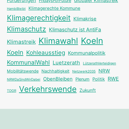
Forderungen
Globaler Klimastreik
FridaysForFuture
Klimagerechte Kommune
HambiBleibt
Klimagerechtigkeit
Klimakrise
Klimaschutz
Klimaschutz ist AntiFa
Klimawahl
Koeln
Klimastreik
Koeln
Kohleausstieg
Kommunalpolitik
KommunalWahl
Luetzerath
LützerathVerteidigen
NRW
Mobilitätswende
Nachhaltigkeit
Netzwerk2035
RWE
ObenBleiben
Plenum
Politik
NRWDaSindWirDabei
Verkehrswende
Zukunft
TDGR