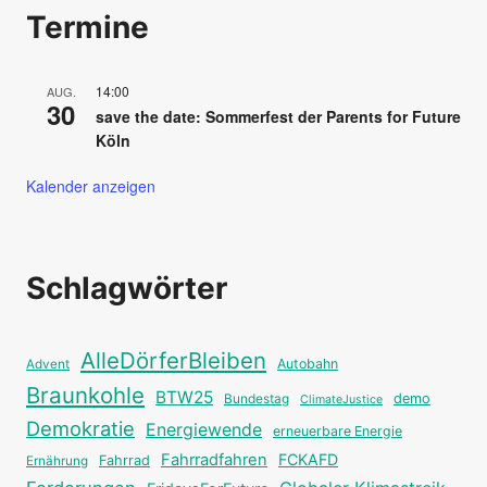
Termine
14:00
AUG.
30
save the date: Sommerfest der Parents for Future
Köln
Kalender anzeigen
Schlagwörter
AlleDörferBleiben
Autobahn
Advent
Braunkohle
BTW25
Bundestag
demo
ClimateJustice
Demokratie
Energiewende
erneuerbare Energie
Fahrradfahren
FCKAFD
Fahrrad
Ernährung