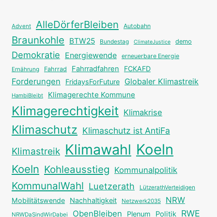
AlleDörferBleiben
Autobahn
Advent
Braunkohle
BTW25
Bundestag
demo
ClimateJustice
Demokratie
Energiewende
erneuerbare Energie
Fahrradfahren
FCKAFD
Fahrrad
Ernährung
Forderungen
Globaler Klimastreik
FridaysForFuture
Klimagerechte Kommune
HambiBleibt
Klimagerechtigkeit
Klimakrise
Klimaschutz
Klimaschutz ist AntiFa
Klimawahl
Koeln
Klimastreik
Koeln
Kohleausstieg
Kommunalpolitik
KommunalWahl
Luetzerath
LützerathVerteidigen
NRW
Mobilitätswende
Nachhaltigkeit
Netzwerk2035
RWE
ObenBleiben
Plenum
Politik
NRWDaSindWirDabei