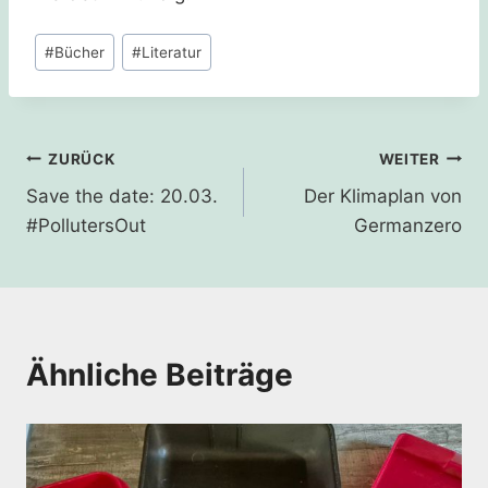
Schlagworte:
#
Bücher
#
Literatur
Beitragsnavigation
ZURÜCK
WEITER
Save the date: 20.03.
Der Klimaplan von
#PollutersOut
Germanzero
Ähnliche Beiträge