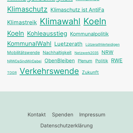
Klimaschutz
Klimaschutz ist AntiFa
Klimawahl
Koeln
Klimastreik
Koeln
Kohleausstieg
Kommunalpolitik
KommunalWahl
Luetzerath
LützerathVerteidigen
NRW
Mobilitätswende
Nachhaltigkeit
Netzwerk2035
RWE
ObenBleiben
Plenum
Politik
NRWDaSindWirDabei
Verkehrswende
Zukunft
TDGR
Kontakt
Spenden
Impressum
Datenschutzerklärung