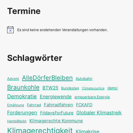
Termine
Es sind keine anstehenden Veranstaltungen vorhanden.
Hinweis
Schlagwörter
AlleDörferBleiben
Autobahn
Advent
Braunkohle
BTW25
Bundestag
demo
ClimateJustice
Demokratie
Energiewende
erneuerbare Energie
Fahrradfahren
FCKAFD
Fahrrad
Ernährung
Forderungen
Globaler Klimastreik
FridaysForFuture
Klimagerechte Kommune
HambiBleibt
Klimagerechtigkeit
Klimakrise