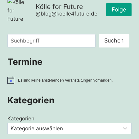
ZÄHMEN
Kölle for Future
–
Folge
@blog@koelle4future.de
PETER
H.
GRASSMANN
Suchen
Suchen
Termine
Es sind keine anstehenden Veranstaltungen vorhanden.
Hinweis
Kategorien
Kategorien