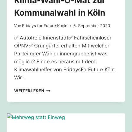
Klima-Wahl-O-Mat zur
Kommunalwahl in Köln
Von
Fridays for Future Koeln
5. September 2020
✅ Autofreie Innenstadt✅ Fahrscheinloser
ÖPNV✅ Grüngürtel erhalten Mit welcher
Partei oder Wähler:innengruppe ist was
möglich? Finde es heraus mit dem
Klimawahlhelfer von FridaysForFuture Köln.
Wir…
KLIMA-
WEITERLESEN
WAHL-
O-
MAT
ZUR
KOMMUNALWAHL
IN