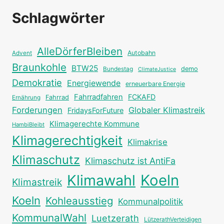
Schlagwörter
AlleDörferBleiben
Autobahn
Advent
Braunkohle
BTW25
Bundestag
demo
ClimateJustice
Demokratie
Energiewende
erneuerbare Energie
Fahrradfahren
FCKAFD
Fahrrad
Ernährung
Forderungen
Globaler Klimastreik
FridaysForFuture
Klimagerechte Kommune
HambiBleibt
Klimagerechtigkeit
Klimakrise
Klimaschutz
Klimaschutz ist AntiFa
Klimawahl
Koeln
Klimastreik
Koeln
Kohleausstieg
Kommunalpolitik
KommunalWahl
Luetzerath
LützerathVerteidigen