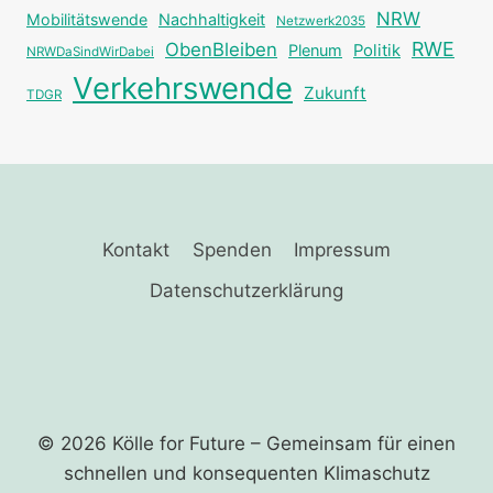
NRW
Mobilitätswende
Nachhaltigkeit
Netzwerk2035
RWE
ObenBleiben
Plenum
Politik
NRWDaSindWirDabei
Verkehrswende
Zukunft
TDGR
Kontakt
Spenden
Impressum
Datenschutzerklärung
© 2026 Kölle for Future – Gemeinsam für einen
schnellen und ­konsequenten Klimaschutz