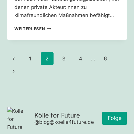
denen private Akteur:innen zu
klimafreundlichen Maßnahmen befähigt…
ANREIZE
WEITERLESEN
SCHAFFEN
–
FÖRDERMASSNAHMEN A
USBAUEN
Seitennavigation
Vorherige
1
2
3
4
…
6
Seite
Nächste
Seite
Kölle for Future
Folge
@blog@koelle4future.de