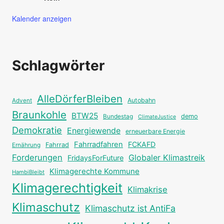
Kalender anzeigen
Schlagwörter
AlleDörferBleiben
Autobahn
Advent
Braunkohle
BTW25
Bundestag
demo
ClimateJustice
Demokratie
Energiewende
erneuerbare Energie
Fahrradfahren
FCKAFD
Fahrrad
Ernährung
Forderungen
Globaler Klimastreik
FridaysForFuture
Klimagerechte Kommune
HambiBleibt
Klimagerechtigkeit
Klimakrise
Klimaschutz
Klimaschutz ist AntiFa