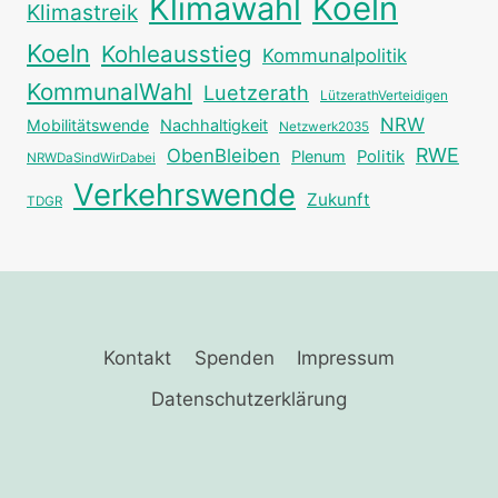
Klimawahl
Koeln
Klimastreik
Koeln
Kohleausstieg
Kommunalpolitik
KommunalWahl
Luetzerath
LützerathVerteidigen
NRW
Mobilitätswende
Nachhaltigkeit
Netzwerk2035
RWE
ObenBleiben
Plenum
Politik
NRWDaSindWirDabei
Verkehrswende
Zukunft
TDGR
Kontakt
Spenden
Impressum
Datenschutzerklärung