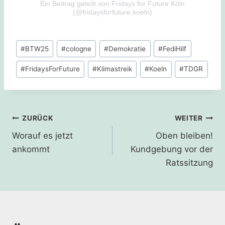
Ein Beitrag geteilt von Fridays for Future Köln
(@fridaysforfuture.koeln)
Schlagworte:
#
BTW25
#
cologne
#
Demokratie
#
FediHilf
#
FridaysForFuture
#
Klimastreik
#
Koeln
#
TDGR
Beitragsnavigation
ZURÜCK
WEITER
Worauf es jetzt
Oben bleiben!
ankommt
Kundgebung vor der
Ratssitzung