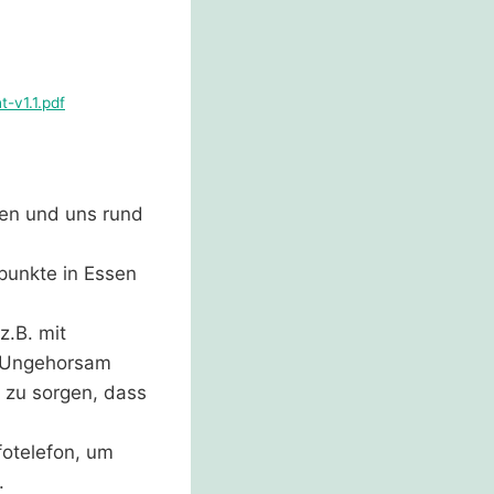
-v1.1.pdf
en und uns rund
punkte in Essen
z.B. mit
r Ungehorsam
 zu sorgen, dass
fotelefon, um
.