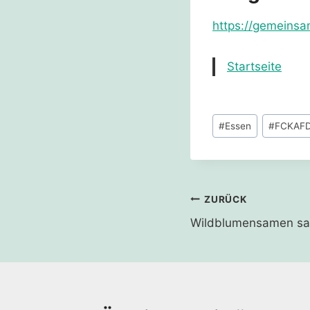
https://gemeinsa
Startseite
Schlagworte:
#
Essen
#
FCKAF
Beitragsnavi
ZURÜCK
Wildblumensamen s