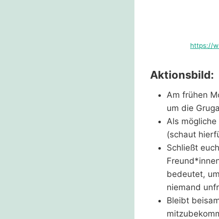
https://
Aktionsbild:
Am frühen Mo
um die Grug
Als mögliche
(schaut hierf
Schließt euc
Freund*innen
bedeutet, um
niemand unfr
Bleibt beisam
mitzubekomme