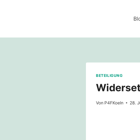
Zum
Inhalt
Bl
springen
BETEILIGUNG
Widerset
Von
P4FKoeln
28. 