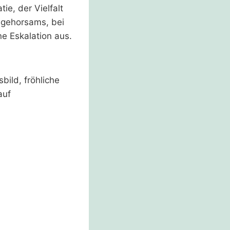
e, der Vielfalt
Ungehorsams, bei
e Eskalation aus.
ild, fröhliche
auf