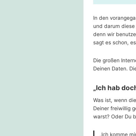
In den vorangeg
und darum diese z
denn wir benutzen
sagt es schon, es
Die großen Intern
Deinen Daten. Di
„Ich hab doc
Was ist, wenn di
Deiner freiwilli
warst? Oder Du be
„Ich komme mir