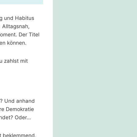
g und Habitus
d Alltagsnah,
oment. Der Titel
zen können.
u zahlst mit
mt? Und anhand
ere Demokratie
findet? Oder…
ist beklemmend,