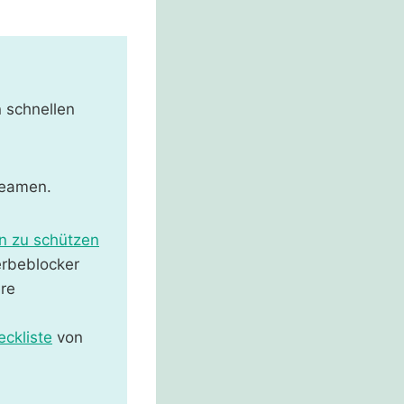
n schnellen
reamen.
n zu schützen
rbeblocker
re
cklist
e
von