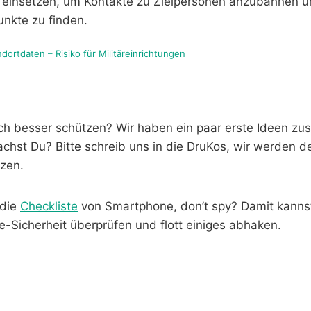
 einsetzen, um Kontakte zu Zielpersonen anzubahnen 
nkte zu finden.
dortdaten – Risiko für Militäreinrichtungen
ch besser schützen? Wir haben ein paar erste Ideen z
chst Du? Bitte schreib uns in die DruKos, wir werden d
nzen.
 die
Checklist
e
von Smartphone, don’t spy? Damit kannst
-Sicherheit überprüfen und flott einiges abhaken.