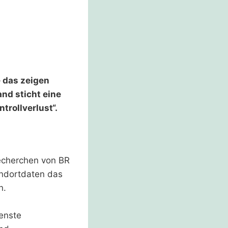
– das zeigen
and sticht eine
rollverlust“.
Recherchen von BR
ndortdaten das
n.
enste