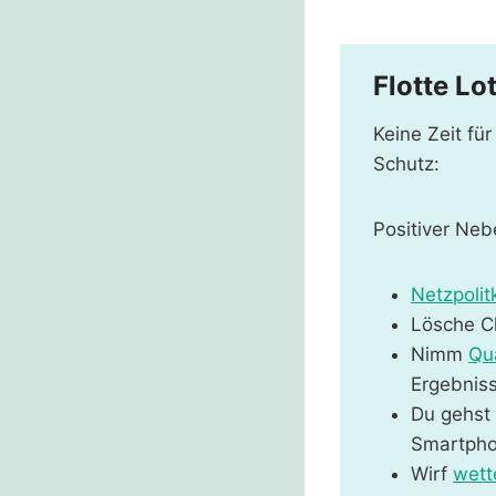
Flotte Lo
Keine Zeit fü
Schutz:
Positiver Ne
Netzpolit
Lösche C
Nimm
Qu
Ergebniss
Du gehst
Smartphon
Wirf
wett