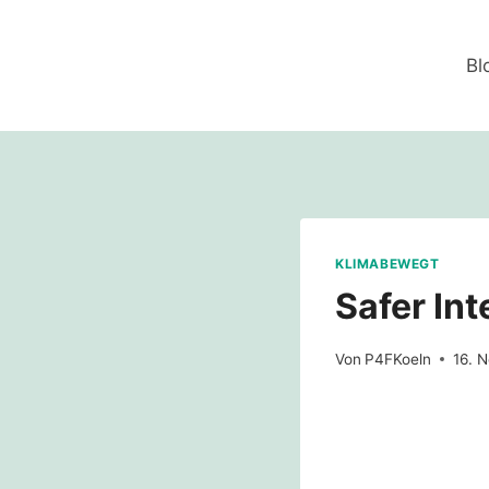
Zum
Inhalt
Bl
springen
KLIMABEWEGT
Safer Int
Von
P4FKoeln
16. 