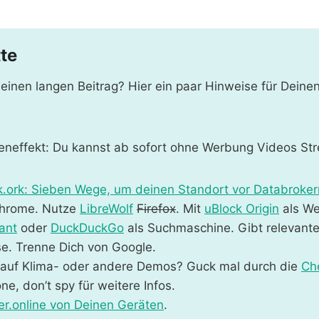
tte
r einen langen Beitrag? Hier ein paar Hinweise für Deine
beneffekt: Du kannst ab sofort ohne Werbung Videos St
k.ork: Sieben Wege, um deinen Standort vor Databroker
hrome. Nutze
LibreWolf
Firefox
. Mit
uBlock Origi
n
als We
ant
oder
DuckDuckG
o
als Suchmaschine. Gibt relevante
e. Trenne Dich von Google.
 auf Klima- oder andere Demos? Guck mal durch die
Che
e, don’t spy für weitere Infos.
er.online von Deinen Geräten
.