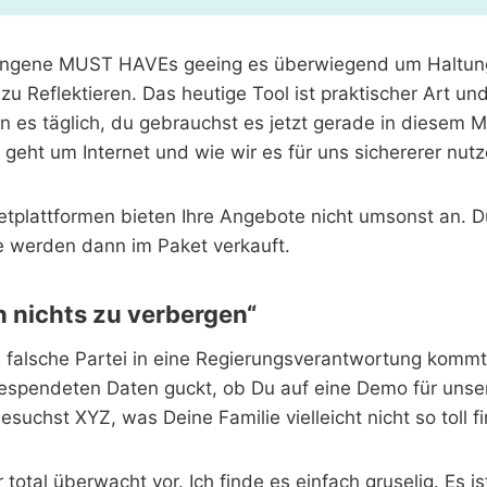
angene MUST HAVEs geeing es überwiegend um Haltun
u Reflektieren. Das heutige Tool ist praktischer Art un
 es täglich, du gebrauchst es jetzt gerade in diesem M
 geht um Internet und wie wir es für uns sichererer nut
etplattformen bieten Ihre Angebote nicht umsonst an. D
e werden dann im Paket verkauft.
h nichts zu verbergen“
e falsche Partei in eine Regierungsverantwortung kom
g gespendeten Daten guckt, ob Du auf eine Demo für uns
suchst XYZ, was Deine Familie vielleicht nicht so toll 
 total überwacht vor. Ich finde es einfach gruselig. Es 