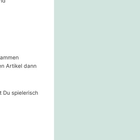
und
usammen
en Artikel dann
 Du spielerisch