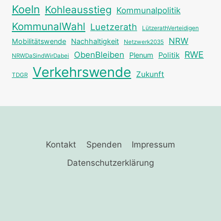
Koeln
Kohleausstieg
Kommunalpolitik
KommunalWahl
Luetzerath
LützerathVerteidigen
NRW
Mobilitätswende
Nachhaltigkeit
Netzwerk2035
RWE
ObenBleiben
Plenum
Politik
NRWDaSindWirDabei
Verkehrswende
Zukunft
TDGR
Kontakt
Spenden
Impressum
Datenschutzerklärung