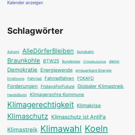
Kalender anzeigen
Schlagwörter
AlleDörferBleiben
Autobahn
Advent
Braunkohle
BTW25
Bundestag
demo
ClimateJustice
Demokratie
Energiewende
erneuerbare Energie
Fahrradfahren
FCKAFD
Fahrrad
Ernährung
Forderungen
Globaler Klimastreik
FridaysForFuture
Klimagerechte Kommune
HambiBleibt
Klimagerechtigkeit
Klimakrise
Klimaschutz
Klimaschutz ist AntiFa
Klimawahl
Koeln
Klimastreik