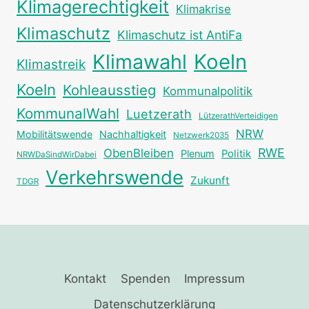
Klimagerechtigkeit
Klimakrise
Klimaschutz
Klimaschutz ist AntiFa
Klimawahl
Koeln
Klimastreik
Koeln
Kohleausstieg
Kommunalpolitik
KommunalWahl
Luetzerath
LützerathVerteidigen
NRW
Mobilitätswende
Nachhaltigkeit
Netzwerk2035
RWE
ObenBleiben
Plenum
Politik
NRWDaSindWirDabei
Verkehrswende
Zukunft
TDGR
Kontakt
Spenden
Impressum
Datenschutzerklärung