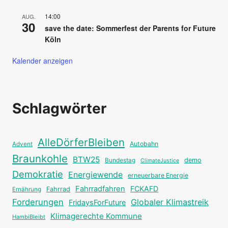
14:00
AUG.
30
save the date: Sommerfest der Parents for Future
Köln
Kalender anzeigen
Schlagwörter
AlleDörferBleiben
Autobahn
Advent
Braunkohle
BTW25
Bundestag
demo
ClimateJustice
Demokratie
Energiewende
erneuerbare Energie
Fahrradfahren
FCKAFD
Fahrrad
Ernährung
Forderungen
Globaler Klimastreik
FridaysForFuture
Klimagerechte Kommune
HambiBleibt