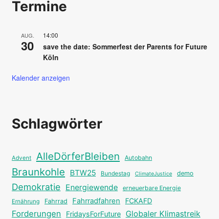
Termine
14:00
AUG.
30
save the date: Sommerfest der Parents for Future
Köln
Kalender anzeigen
Schlagwörter
AlleDörferBleiben
Autobahn
Advent
Braunkohle
BTW25
Bundestag
demo
ClimateJustice
Demokratie
Energiewende
erneuerbare Energie
Fahrradfahren
FCKAFD
Fahrrad
Ernährung
Forderungen
Globaler Klimastreik
FridaysForFuture