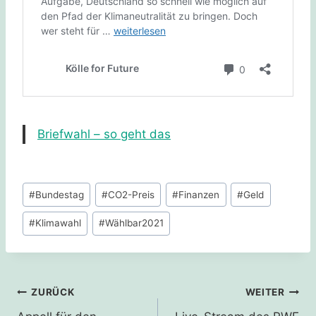
Briefwahl – so geht das
Schlagworte:
#
Bundestag
#
CO2-Preis
#
Finanzen
#
Geld
#
Klimawahl
#
Wählbar2021
Beitragsnavigation
ZURÜCK
WEITER