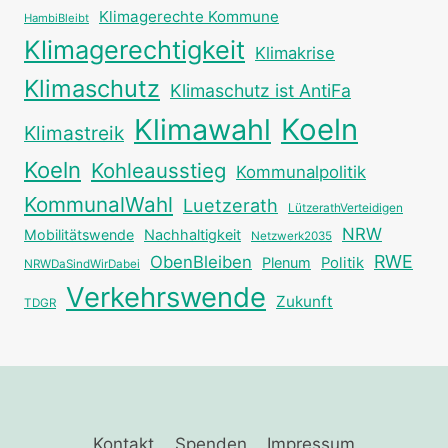
Klimagerechte Kommune
HambiBleibt
Klimagerechtigkeit
Klimakrise
Klimaschutz
Klimaschutz ist AntiFa
Klimawahl
Koeln
Klimastreik
Koeln
Kohleausstieg
Kommunalpolitik
KommunalWahl
Luetzerath
LützerathVerteidigen
NRW
Mobilitätswende
Nachhaltigkeit
Netzwerk2035
RWE
ObenBleiben
Plenum
Politik
NRWDaSindWirDabei
Verkehrswende
Zukunft
TDGR
Kontakt
Spenden
Impressum