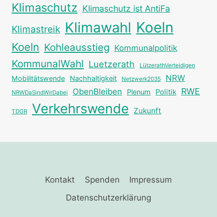
Klimaschutz
Klimaschutz ist AntiFa
Klimawahl
Koeln
Klimastreik
Koeln
Kohleausstieg
Kommunalpolitik
KommunalWahl
Luetzerath
LützerathVerteidigen
NRW
Mobilitätswende
Nachhaltigkeit
Netzwerk2035
RWE
ObenBleiben
Plenum
Politik
NRWDaSindWirDabei
Verkehrswende
Zukunft
TDGR
Kontakt
Spenden
Impressum
Datenschutzerklärung