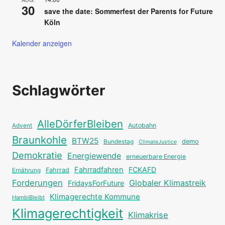
30
save the date: Sommerfest der Parents for Future
Köln
Kalender anzeigen
Schlagwörter
AlleDörferBleiben
Autobahn
Advent
Braunkohle
BTW25
Bundestag
demo
ClimateJustice
Demokratie
Energiewende
erneuerbare Energie
Fahrradfahren
FCKAFD
Fahrrad
Ernährung
Forderungen
Globaler Klimastreik
FridaysForFuture
Klimagerechte Kommune
HambiBleibt
Klimagerechtigkeit
Klimakrise