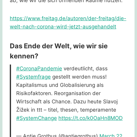
ab, wie wir die sich öffnenden Räume nutzen.“
https://www.freitag.de/autoren/der-freitag/die-
welt-nach-corona-wird-jetzt-ausgehandelt
Das Ende der Welt, wie wir sie
kennen?
#CoronaPandemie
verdeutlicht, dass
#Systemfrage
gestellt werden muss!
Kapitalismus und Globalisierung als
Risikofaktoren. Reorganisation der
Wirtschaft als Chance. Dazu heute Slavoj
Žižek in ttt – titel, thesen, temperamente
#SystemChange
https://t.co/k0OaHn8MOD
— Antje Grothus (@antjegrothus)
March 22,