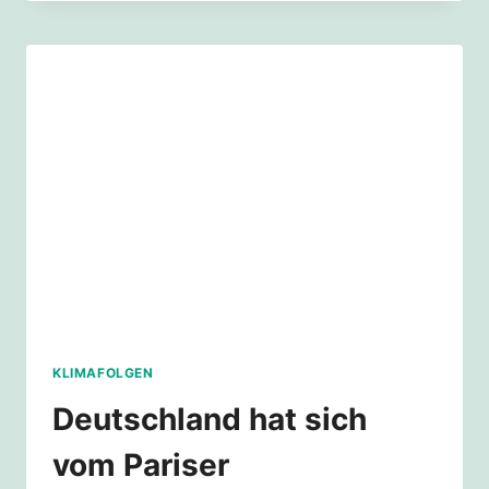
LÜTZERATH
ERHALTEN
–
FORDERE
LÜTZERATHBLEIBT
VOM
LAND
NRW
KLIMAFOLGEN
Deutschland hat sich
vom Pariser