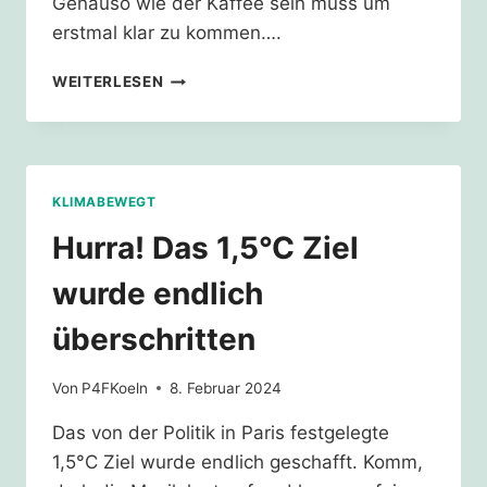
Genauso wie der Kaffee sein muss um
erstmal klar zu kommen….
1,5
WEITERLESEN
GRAD
GRENZE,
KALTER
KAFFEE
UND
KLIMABEWEGT
EIN
KRANZ
Hurra! Das 1,5°C Ziel
KÖLSCH
wurde endlich
überschritten
Von
P4FKoeln
8. Februar 2024
Das von der Politik in Paris festgelegte
1,5°C Ziel wurde endlich geschafft. Komm,