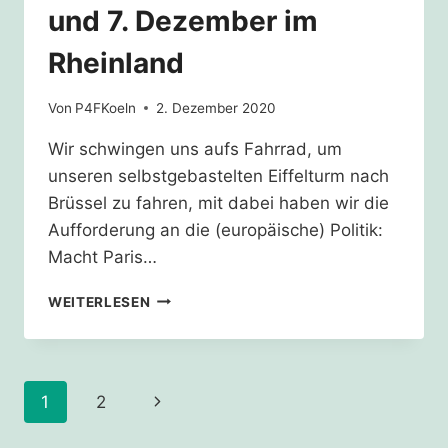
und 7. Dezember im
Rheinland
Von
P4FKoeln
2. Dezember 2020
Wir schwingen uns aufs Fahrrad, um
unseren selbstgebastelten Eiffelturm nach
Brüssel zu fahren, mit dabei haben wir die
Aufforderung an die (europäische) Politik:
Macht Paris…
PARIS
WEITERLESEN
GOES
BRUSSELS
–
6.
Seitennavigation
Nächste
1
2
UND
7.
Seite
DEZEMBER