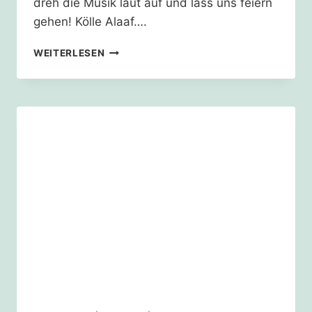
dreh die Musik laut auf und lass uns feiern
gehen! Kölle Alaaf….
HURRA!
WEITERLESEN
DAS
1,5°C
ZIEL
WURDE
ENDLICH
ÜBERSCHRITTEN