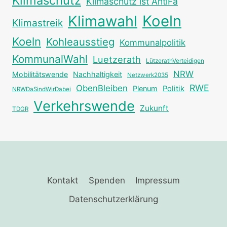
Klimaschutz
Klimaschutz ist AntiFa
Klimawahl
Koeln
Klimastreik
Koeln
Kohleausstieg
Kommunalpolitik
KommunalWahl
Luetzerath
LützerathVerteidigen
NRW
Mobilitätswende
Nachhaltigkeit
Netzwerk2035
RWE
ObenBleiben
Plenum
Politik
NRWDaSindWirDabei
Verkehrswende
Zukunft
TDGR
Kontakt
Spenden
Impressum
Datenschutzerklärung