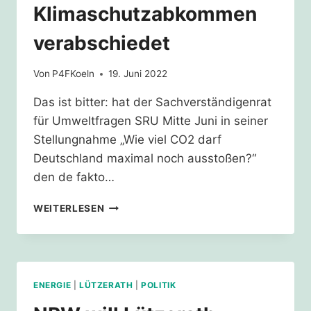
Klimaschutzabkommen
verabschiedet
Von
P4FKoeln
19. Juni 2022
Das ist bitter: hat der Sachverständigenrat
für Umweltfragen SRU Mitte Juni in seiner
Stellungnahme „Wie viel CO2 darf
Deutschland maximal noch ausstoßen?“
den de fakto…
DEUTSCHLAND
WEITERLESEN
HAT
SICH
VOM
PARISER
KLIMASCHUTZABKOMMEN
ENERGIE
|
LÜTZERATH
|
POLITIK
VERABSCHIEDET