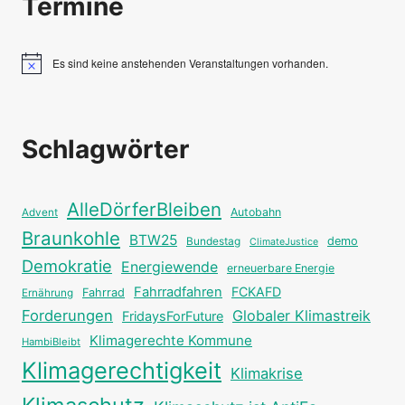
Termine
Es sind keine anstehenden Veranstaltungen vorhanden.
Hinweis
Schlagwörter
AlleDörferBleiben
Autobahn
Advent
Braunkohle
BTW25
Bundestag
demo
ClimateJustice
Demokratie
Energiewende
erneuerbare Energie
Fahrradfahren
FCKAFD
Fahrrad
Ernährung
Forderungen
Globaler Klimastreik
FridaysForFuture
Klimagerechte Kommune
HambiBleibt
Klimagerechtigkeit
Klimakrise