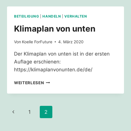
DER
KLIMAGERECHTIGKEITSBEWEGUNG
AM
BETEILIGUNG
|
HANDELN
|
VERHALTEN
08.05.2020
Klimaplan von unten
Von
Koelle ForFuture
4. März 2020
Der Klimaplan von unten ist in der ersten
Auflage erschienen:
https://klimaplanvonunten.de/de/
KLIMAPLAN
WEITERLESEN
VON
UNTEN
Seitennavigation
Vorherige
1
2
Seite