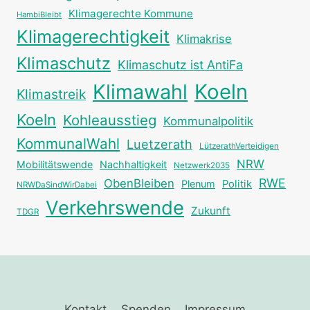
Klimagerechte Kommune
HambiBleibt
Klimagerechtigkeit
Klimakrise
Klimaschutz
Klimaschutz ist AntiFa
Klimawahl
Koeln
Klimastreik
Koeln
Kohleausstieg
Kommunalpolitik
KommunalWahl
Luetzerath
LützerathVerteidigen
NRW
Mobilitätswende
Nachhaltigkeit
Netzwerk2035
RWE
ObenBleiben
Plenum
Politik
NRWDaSindWirDabei
Verkehrswende
Zukunft
TDGR
Kontakt
Spenden
Impressum