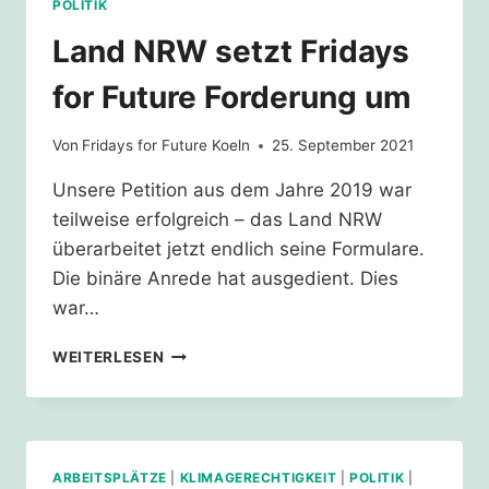
POLITIK
Land NRW setzt Fridays
for Future Forderung um
Von
Fridays for Future Koeln
25. September 2021
Unsere Petition aus dem Jahre 2019 war
teilweise erfolgreich – das Land NRW
überarbeitet jetzt endlich seine Formulare.
Die binäre Anrede hat ausgedient. Dies
war…
LAND
WEITERLESEN
NRW
SETZT
FRIDAYS
FOR
FUTURE
ARBEITSPLÄTZE
|
KLIMAGERECHTIGKEIT
|
POLITIK
|