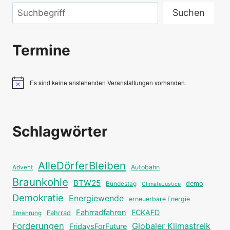
Suchen
Suchen
Termine
Es sind keine anstehenden Veranstaltungen vorhanden.
Hinweis
Schlagwörter
AlleDörferBleiben
Autobahn
Advent
Braunkohle
BTW25
Bundestag
demo
ClimateJustice
Demokratie
Energiewende
erneuerbare Energie
Fahrradfahren
FCKAFD
Fahrrad
Ernährung
Forderungen
Globaler Klimastreik
FridaysForFuture