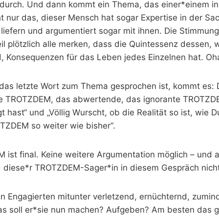
ndurch. Und dann kommt ein Thema, das einer*einem i
ht nur das, dieser Mensch hat sogar Expertise in der Sa
 liefern und argumentiert sogar mit ihnen. Die Stimmun
l plötzlich alle merken, dass die Quintessenz dessen, 
d, Konsequenzen für das Leben jedes Einzelnen hat. Oh
das letzte Wort zum Thema gesprochen ist, kommt es:
tile TROTZDEM, das abwertende, das ignorante TROTZD
 hast“ und „Völlig Wurscht, ob die Realität so ist, wie D
TZDEM so weiter wie bisher“.
st final. Keine weitere Argumentation möglich – und au
 diese*r TROTZDEM-Sager*in in diesem Gespräch nicht
en Engagierten mitunter verletzend, ernüchternd, zumin
as soll er*sie nun machen? Aufgeben? Am besten das 