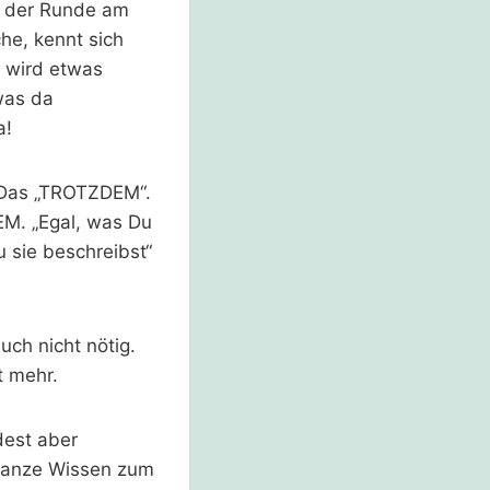
n der Runde am
che, kennt sich
g wird etwas
was da
a!
 Das „TROTZDEM“.
EM. „Egal, was Du
u sie beschreibst“
ch nicht nötig.
 mehr.
dest aber
ganze Wissen zum