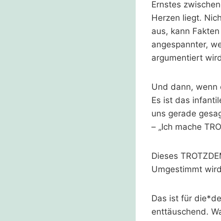
Ernstes zwische
Herzen liegt. Nic
aus, kann Fakten
angespannter, wei
argumentiert wir
Und dann, wenn 
Es ist das infan
uns gerade gesagt
– „Ich mache TRO
Dieses TROTZDEM i
Umgestimmt wird
Das ist für die*d
enttäuschend. W