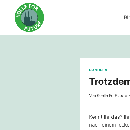
Zum
Inhalt
Bl
springen
HANDELN
Trotzde
Von
Koelle ForFuture
Kennt Ihr das? Ih
nach einem lecke