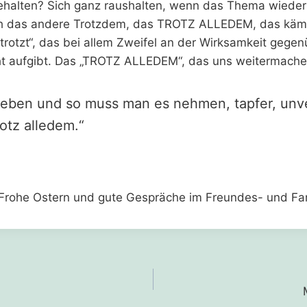
ehalten? Sich ganz raushalten, wenn das Thema wiede
ch das andere Trotzdem, das TROTZ ALLEDEM, das kämp
rotzt“, das bei allem Zweifel an der Wirksamkeit gegen
ht aufgibt. Das „TROTZ ALLEDEM“, das uns weitermachen
 Leben und so muss man es nehmen, tapfer, unv
rotz alledem.“
 Frohe Ostern und gute Gespräche im Freundes- und Fam
gation