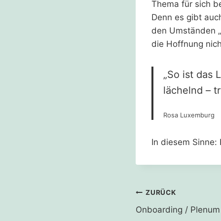
Thema für sich b
Denn es gibt au
den Umständen „t
die Hoffnung nic
„So ist das
lächelnd – t
Rosa Luxemburg
In diesem Sinne:
Beitragsnavi
ZURÜCK
Onboarding / Plenum