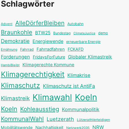
Schlagwörter
AlleDörferBleiben
Autobahn
Advent
Braunkohle
BTW25
Bundestag
demo
ClimateJustice
Demokratie
Energiewende
erneuerbare Energie
Fahrradfahren
FCKAFD
Fahrrad
Ernährung
Forderungen
Globaler Klimastreik
FridaysForFuture
Klimagerechte Kommune
HambiBleibt
Klimagerechtigkeit
Klimakrise
Klimaschutz
Klimaschutz ist AntiFa
Klimawahl
Koeln
Klimastreik
Koeln
Kohleausstieg
Kommunalpolitik
KommunalWahl
Luetzerath
LützerathVerteidigen
NRW
Mobilitätswende
Nachhaltigkeit
Netzwerk2035