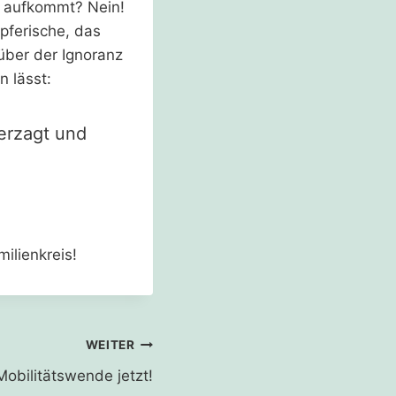
r aufkommt? Nein!
ferische, das
über der Ignoranz
 lässt:
erzagt und
ilienkreis!
WEITER
Mobilitätswende jetzt!