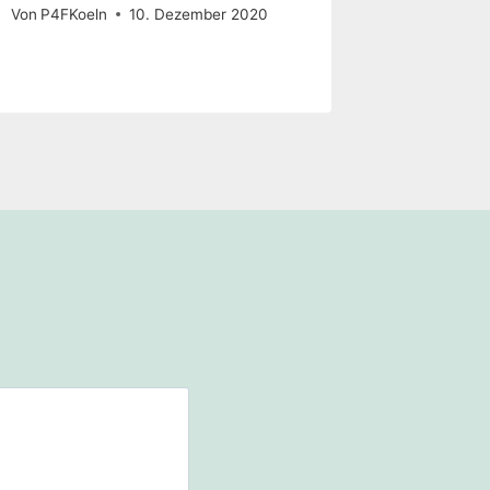
wahr? E
Von
P4FKoeln
10. Dezember 2020
Von
P4FKoe