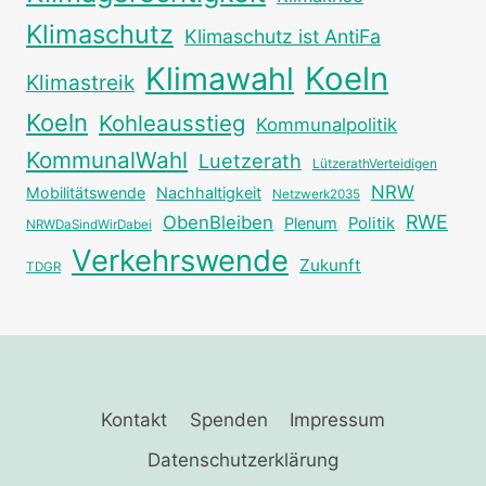
Klimaschutz
Klimaschutz ist AntiFa
Klimawahl
Koeln
Klimastreik
Koeln
Kohleausstieg
Kommunalpolitik
KommunalWahl
Luetzerath
LützerathVerteidigen
NRW
Mobilitätswende
Nachhaltigkeit
Netzwerk2035
RWE
ObenBleiben
Plenum
Politik
NRWDaSindWirDabei
Verkehrswende
Zukunft
TDGR
Kontakt
Spenden
Impressum
Datenschutzerklärung