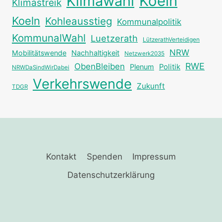
Klimawahl
Koeln
Klimastreik
Koeln
Kohleausstieg
Kommunalpolitik
KommunalWahl
Luetzerath
LützerathVerteidigen
NRW
Mobilitätswende
Nachhaltigkeit
Netzwerk2035
RWE
ObenBleiben
Plenum
Politik
NRWDaSindWirDabei
Verkehrswende
Zukunft
TDGR
Kontakt
Spenden
Impressum
Datenschutzerklärung