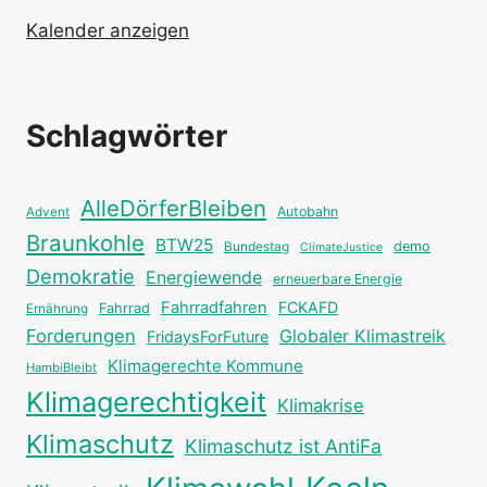
Kalender anzeigen
Schlagwörter
AlleDörferBleiben
Autobahn
Advent
Braunkohle
BTW25
Bundestag
demo
ClimateJustice
Demokratie
Energiewende
erneuerbare Energie
Fahrradfahren
FCKAFD
Fahrrad
Ernährung
Forderungen
Globaler Klimastreik
FridaysForFuture
Klimagerechte Kommune
HambiBleibt
Klimagerechtigkeit
Klimakrise
Klimaschutz
Klimaschutz ist AntiFa