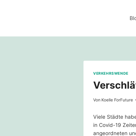
Zum
Inhalt
Bl
springen
VERKEHRSWENDE
Verschlä
Von
Koelle ForFuture
Viele Städte hab
in Covid-19 Zeite
angeordneten un