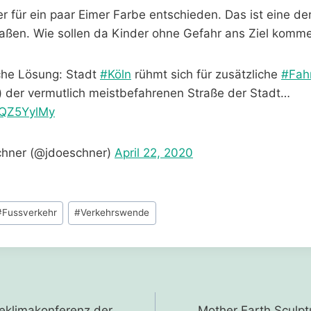
der für ein paar Eimer Farbe entschieden. Das ist eine de
aßen. Wie sollen da Kinder ohne Gefahr ans Ziel komm
che Lösung: Stadt
#Köln
rühmt sich für zusätzliche
#Fah
(!) der vermutlich meistbefahrenen Straße der Stadt…
HLQZ5YylMy
hner (@jdoeschner)
April 22, 2020
#
Fussverkehr
#
Verkehrswende
gation
ineklimakonferenz der
Mother Earth Sculp