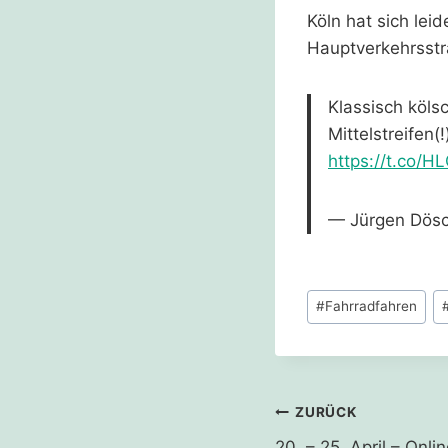
Köln hat sich lei
Hauptverkehrsstr
Klassisch köls
Mittelstreifen
https://t.co/
— Jürgen Dösc
Schlagworte:
#
Fahrradfahren
Beitragsnavi
ZURÜCK
20. – 25. April – Onl