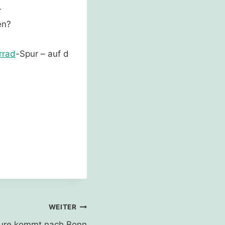
r
en?
rrad
-Spur – auf d
WEITER
ture kommt nach Bonn