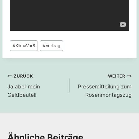
Schlagworte:
#
KlimaVor8
#
Vortrag
Beitragsnavigation
ZURÜCK
WEITER
Ja aber mein
Pressemitteilung zum
Geldbeutel!
Rosenmontagszug
Ähnliche Beiträge