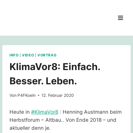
Zum
Inhalt
springen
INFO
|
VIDEO
|
VORTRAG
KlimaVor8: Einfach.
Besser. Leben.
Von
P4FKoeln
12. Februar 2020
Heute in
#KlimaVor8
: Henning Austmann beim
Herbstforum – Altbau.. Von Ende 2018 – und
aktueller denn je.