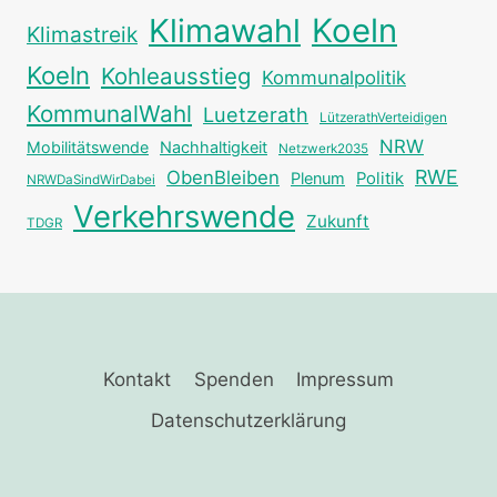
Klimawahl
Koeln
Klimastreik
Koeln
Kohleausstieg
Kommunalpolitik
KommunalWahl
Luetzerath
LützerathVerteidigen
NRW
Mobilitätswende
Nachhaltigkeit
Netzwerk2035
RWE
ObenBleiben
Plenum
Politik
NRWDaSindWirDabei
Verkehrswende
Zukunft
TDGR
Kontakt
Spenden
Impressum
Datenschutzerklärung