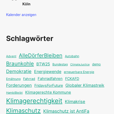
Köln
Kalender anzeigen
Schlagwörter
AlleDörferBleiben
Autobahn
Advent
Braunkohle
BTW25
Bundestag
demo
ClimateJustice
Demokratie
Energiewende
erneuerbare Energie
Fahrradfahren
FCKAFD
Fahrrad
Ernährung
Forderungen
Globaler Klimastreik
FridaysForFuture
Klimagerechte Kommune
HambiBleibt
Klimagerechtigkeit
Klimakrise
Klimaschutz
Klimaschutz ist AntiFa