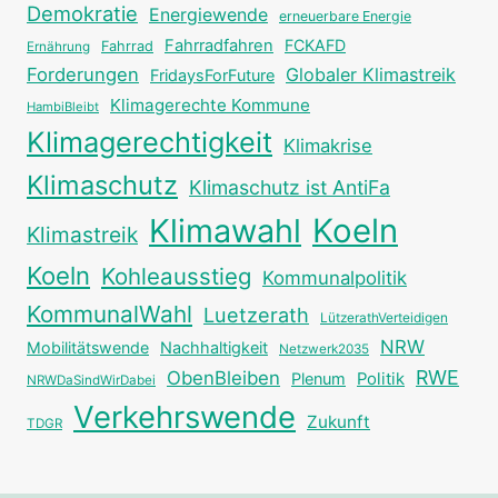
Demokratie
Energiewende
erneuerbare Energie
Fahrradfahren
FCKAFD
Fahrrad
Ernährung
Forderungen
Globaler Klimastreik
FridaysForFuture
Klimagerechte Kommune
HambiBleibt
Klimagerechtigkeit
Klimakrise
Klimaschutz
Klimaschutz ist AntiFa
Klimawahl
Koeln
Klimastreik
Koeln
Kohleausstieg
Kommunalpolitik
KommunalWahl
Luetzerath
LützerathVerteidigen
NRW
Mobilitätswende
Nachhaltigkeit
Netzwerk2035
RWE
ObenBleiben
Plenum
Politik
NRWDaSindWirDabei
Verkehrswende
Zukunft
TDGR