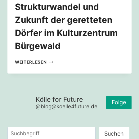
Strukturwandel und
Zukunft der geretteten
Dörfer im Kulturzentrum
Bürgewald
PROJEKTWOCHE
WEITERLESEN
STRUKTURWANDEL
UND
ZUKUNFT
DER
GERETTETEN
Kölle for Future
DÖRFER
Folge
@blog@koelle4future.de
IM
KULTURZENTRUM
BÜRGEWALD
Suchen
Suchen