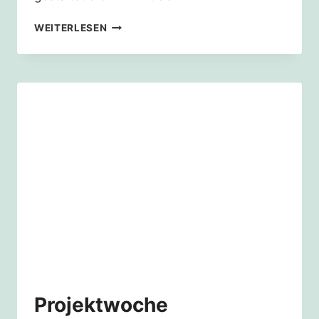
PROJEKTWOCHE
WEITERLESEN
STRUKTURWANDEL
UND
ZUKUNFT
DER
GERETTETEN
DÖRFER
Projektwoche