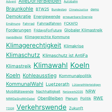
AlleDörferBleiben
Autobahn
Advent
Braunkohle
BTW25
Bundestag
demo
ClimateJustice
Demokratie
Energiewende
erneuerbare Energie
Fahrradfahren
FCKAFD
Fahrrad
Ernährung
Forderungen
Globaler Klimastreik
FridaysForFuture
Klimagerechte Kommune
HambiBleibt
Klimagerechtigkeit
Klimakrise
Klimaschutz
Klimaschutz ist AntiFa
Klimawahl
Koeln
Klimastreik
Koeln
Kohleausstieg
Kommunalpolitik
KommunalWahl
Luetzerath
LützerathVerteidigen
NRW
Mobilitätswende
Nachhaltigkeit
Netzwerk2035
RWE
ObenBleiben
Plenum
Politik
NRWDaSindWirDabei
Verkehrswende
Zukunft
TDGR