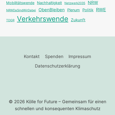
NRW
Mobilitätswende
Nachhaltigkeit
Netzwerk2035
RWE
ObenBleiben
Plenum
Politik
NRWDaSindWirDabei
Verkehrswende
Zukunft
TDGR
Kontakt
Spenden
Impressum
Datenschutzerklärung
© 2026 Kölle for Future – Gemeinsam für einen
schnellen und ­konsequenten Klimaschutz