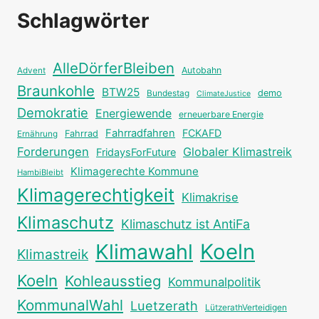
Schlagwörter
AlleDörferBleiben
Autobahn
Advent
Braunkohle
BTW25
Bundestag
demo
ClimateJustice
Demokratie
Energiewende
erneuerbare Energie
Fahrradfahren
FCKAFD
Fahrrad
Ernährung
Forderungen
Globaler Klimastreik
FridaysForFuture
Klimagerechte Kommune
HambiBleibt
Klimagerechtigkeit
Klimakrise
Klimaschutz
Klimaschutz ist AntiFa
Klimawahl
Koeln
Klimastreik
Koeln
Kohleausstieg
Kommunalpolitik
KommunalWahl
Luetzerath
LützerathVerteidigen