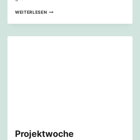
PROJEKTWOCHE
WEITERLESEN
STRUKTURWANDEL
UND
ZUKUNFT
DER
GERETTETEN
DÖRFER
Projektwoche