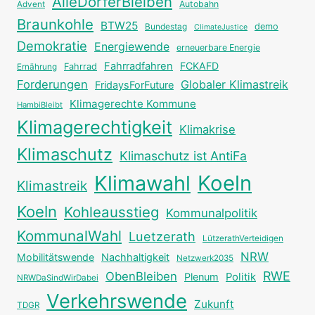
AlleDörferBleiben
Autobahn
Advent
Braunkohle
BTW25
Bundestag
demo
ClimateJustice
Demokratie
Energiewende
erneuerbare Energie
Fahrradfahren
FCKAFD
Fahrrad
Ernährung
Forderungen
Globaler Klimastreik
FridaysForFuture
Klimagerechte Kommune
HambiBleibt
Klimagerechtigkeit
Klimakrise
Klimaschutz
Klimaschutz ist AntiFa
Klimawahl
Koeln
Klimastreik
Koeln
Kohleausstieg
Kommunalpolitik
KommunalWahl
Luetzerath
LützerathVerteidigen
NRW
Mobilitätswende
Nachhaltigkeit
Netzwerk2035
RWE
ObenBleiben
Plenum
Politik
NRWDaSindWirDabei
Verkehrswende
Zukunft
TDGR