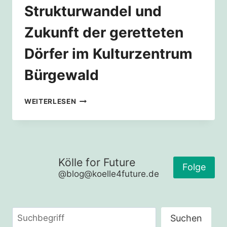
Strukturwandel und
Zukunft der geretteten
Dörfer im Kulturzentrum
Bürgewald
PROJEKTWOCHE
WEITERLESEN
STRUKTURWANDEL
UND
ZUKUNFT
DER
GERETTETEN
Kölle for Future
DÖRFER
Folge
@blog@koelle4future.de
IM
KULTURZENTRUM
BÜRGEWALD
Suchen
Suchen