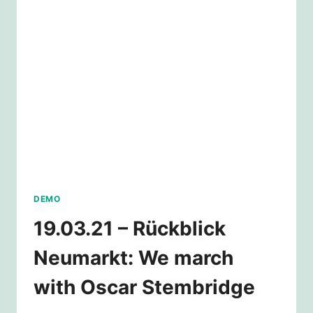
CARSTRATOPHE
–
REDE
VON
STUDENTS
FOR
FUTURE
DEMO
19.03.21 – Rückblick
Neumarkt: We march
with Oscar Stembridge