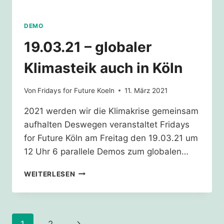
DEMO
19.03.21 – globaler
Klimasteik auch in Köln
Von
Fridays for Future Koeln
11. März 2021
2021 werden wir die Klimakrise gemeinsam
aufhalten Deswegen veranstaltet Fridays
for Future Köln am Freitag den 19.03.21 um
12 Uhr 6 parallele Demos zum globalen…
19.03.21
WEITERLESEN
–
GLOBALER
KLIMASTEIK
AUCH
Seitennavigation
Nächste
IN