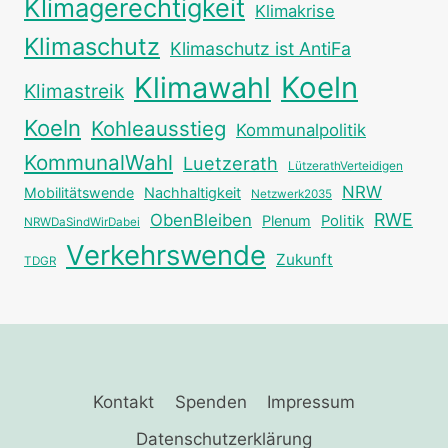
Klimagerechtigkeit
Klimakrise
Klimaschutz
Klimaschutz ist AntiFa
Klimawahl
Koeln
Klimastreik
Koeln
Kohleausstieg
Kommunalpolitik
KommunalWahl
Luetzerath
LützerathVerteidigen
NRW
Mobilitätswende
Nachhaltigkeit
Netzwerk2035
RWE
ObenBleiben
Plenum
Politik
NRWDaSindWirDabei
Verkehrswende
Zukunft
TDGR
Kontakt
Spenden
Impressum
Datenschutzerklärung