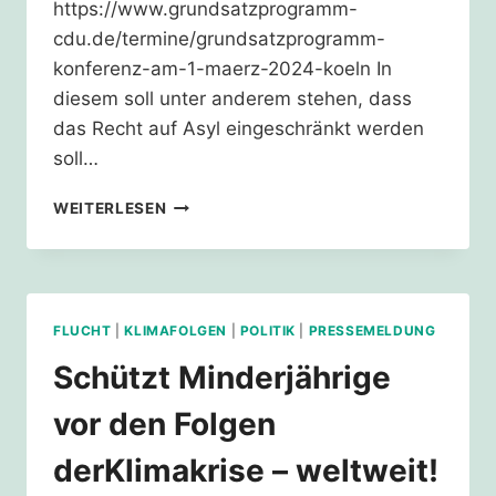
https://www.grundsatzprogramm-
cdu.de/termine/grundsatzprogramm-
konferenz-am-1-maerz-2024-koeln In
diesem soll unter anderem stehen, dass
das Recht auf Asyl eingeschränkt werden
soll…
ASYLRECHT
WEITERLESEN
AUS
DEM
GRUNDGESETZ
STREICHEN?
OHNE
FLUCHT
|
KLIMAFOLGEN
|
POLITIK
|
PRESSEMELDUNG
UNS!
Schützt Minderjährige
vor den Folgen
derKlimakrise – weltweit!