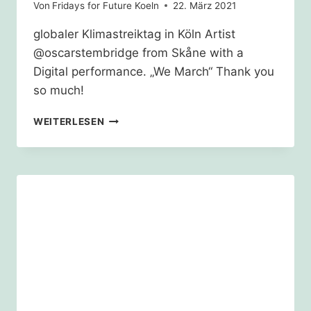
Von
Fridays for Future Koeln
22. März 2021
globaler Klimastreiktag in Köln Artist
@oscarstembridge from Skåne with a
Digital performance. „We March“ Thank you
so much!
19.03.21
WEITERLESEN
–
RÜCKBLICK
NEUMARKT:
WE
MARCH
WITH
OSCAR
STEMBRIDGE