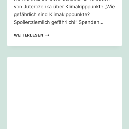
von Juterczenka über Klimakipppunkte „Wie
gefährlich sind Klimakipppunkte?
Spoiler:ziemlich gefährlich!“ Spenden…
19.03.21
WEITERLESEN
–
GLOBALER
KLIMASTREIK
–
DAS
KÖLNER
PROGRAMM
–
AB
12:00
UHR