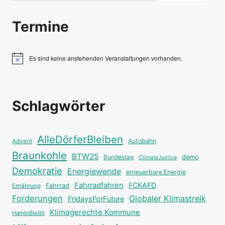
Termine
Es sind keine anstehenden Veranstaltungen vorhanden.
Hinweis
Schlagwörter
AlleDörferBleiben
Autobahn
Advent
Braunkohle
BTW25
Bundestag
demo
ClimateJustice
Demokratie
Energiewende
erneuerbare Energie
Fahrradfahren
FCKAFD
Fahrrad
Ernährung
Forderungen
Globaler Klimastreik
FridaysForFuture
Klimagerechte Kommune
HambiBleibt