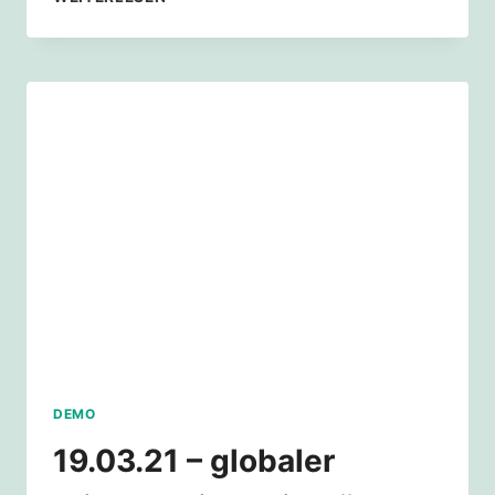
–
RÜCKBLICK
NEUMARKT:
DIGITALE
VORLESUNG
ZU
KIPPPUNKTEN
VON
JASON
VON
JUTERCZENKA
DEMO
19.03.21 – globaler