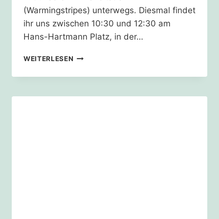
(Warmingstripes) unterwegs. Diesmal findet
ihr uns zwischen 10:30 und 12:30 am
Hans-Hartmann Platz, in der…
ES
WEITERLESEN
WIRD
HEISS. L
ASST U
NS D
RÜBER R
EDEN.