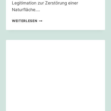
Legitimation zur Zerstörung einer
Naturfläche….
DIE
WEITERLESEN
SUMME
MACHT
DEN
UNTERSCHIED