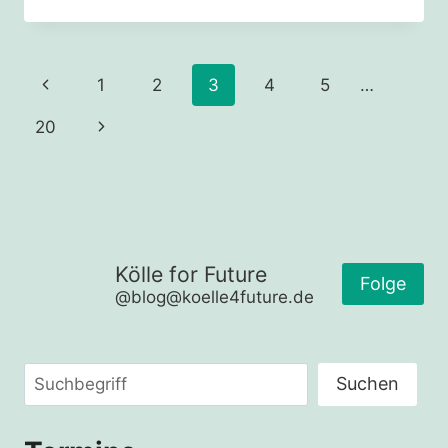
KLIMASCHUTZ,
DEMOKRATIE,
VIELFALT
Seitennavigation
Vorherige
1
2
3
4
5
…
Seite
Nächste
20
Seite
Kölle for Future
Folge
@blog@koelle4future.de
Suchen
Suchen