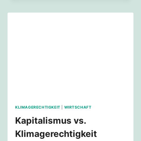
DER
KAPITALISMUS
FÜR
DIE
KLIMAKATASTROPHE
(MIT-)VERANTWORTLICH?
KLIMAGERECHTIGKEIT
|
WIRTSCHAFT
Kapitalismus vs.
Klimagerechtigkeit