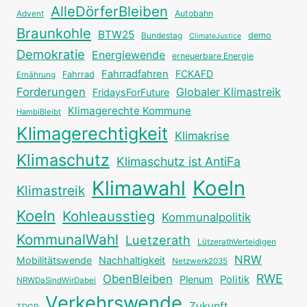
AlleDörferBleiben
Autobahn
Advent
Braunkohle
BTW25
Bundestag
demo
ClimateJustice
Demokratie
Energiewende
erneuerbare Energie
Fahrradfahren
FCKAFD
Fahrrad
Ernährung
Forderungen
Globaler Klimastreik
FridaysForFuture
Klimagerechte Kommune
HambiBleibt
Klimagerechtigkeit
Klimakrise
Klimaschutz
Klimaschutz ist AntiFa
Klimawahl
Koeln
Klimastreik
Koeln
Kohleausstieg
Kommunalpolitik
KommunalWahl
Luetzerath
LützerathVerteidigen
NRW
Mobilitätswende
Nachhaltigkeit
Netzwerk2035
RWE
ObenBleiben
Plenum
Politik
NRWDaSindWirDabei
Verkehrswende
Zukunft
TDGR