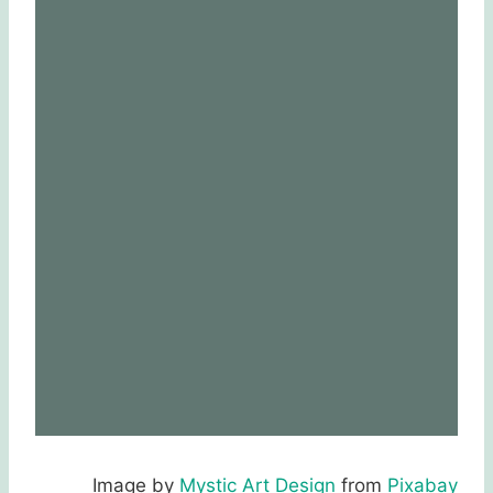
Image by
Mystic Art Design
from
Pixabay