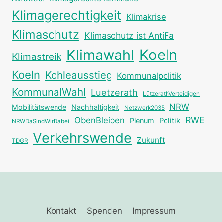
Klimagerechtigkeit
Klimakrise
Klimaschutz
Klimaschutz ist AntiFa
Klimawahl
Koeln
Klimastreik
Koeln
Kohleausstieg
Kommunalpolitik
KommunalWahl
Luetzerath
LützerathVerteidigen
NRW
Mobilitätswende
Nachhaltigkeit
Netzwerk2035
RWE
ObenBleiben
Plenum
Politik
NRWDaSindWirDabei
Verkehrswende
Zukunft
TDGR
Kontakt
Spenden
Impressum