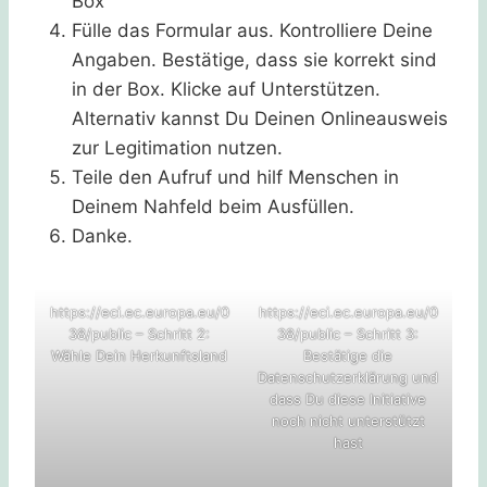
Box
Fülle das Formular aus. Kontrolliere Deine
Angaben. Bestätige, dass sie korrekt sind
in der Box. Klicke auf Unterstützen.
Alternativ kannst Du Deinen Onlineausweis
zur Legitimation nutzen.
Teile den Aufruf und hilf Menschen in
Deinem Nahfeld beim Ausfüllen.
Danke.
https://eci.ec.europa.eu/0
https://eci.ec.europa.eu/0
38/public – Schritt 2:
38/public – Schritt 3:
Wähle Dein Herkunftsland
Bestätige die
Datenschutzerklärung und
dass Du diese Initiative
noch nicht unterstützt
hast