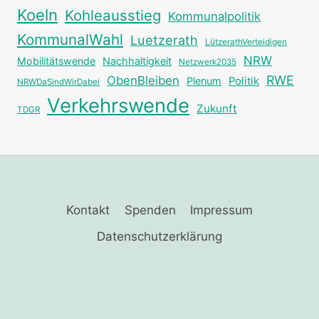
Koeln
Kohleausstieg
Kommunalpolitik
KommunalWahl
Luetzerath
LützerathVerteidigen
NRW
Mobilitätswende
Nachhaltigkeit
Netzwerk2035
RWE
ObenBleiben
Plenum
Politik
NRWDaSindWirDabei
Verkehrswende
Zukunft
TDGR
Kontakt
Spenden
Impressum
Datenschutzerklärung