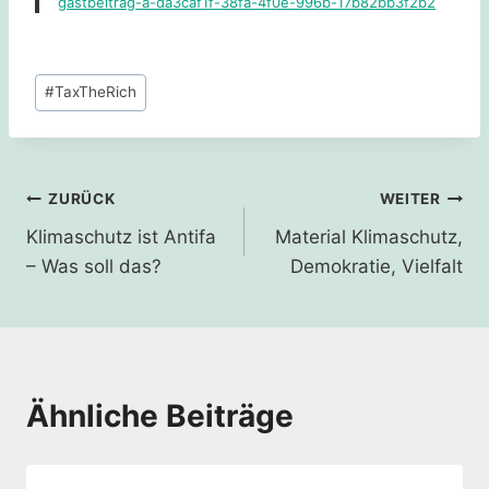
gastbeitrag-a-da3caf1f-38fa-4f0e-996b-17b82bb3f2b2
Schlagworte:
#
TaxTheRich
Beitragsnavigation
ZURÜCK
WEITER
Klimaschutz ist Antifa
Material Klimaschutz,
– Was soll das?
Demokratie, Vielfalt
Ähnliche Beiträge