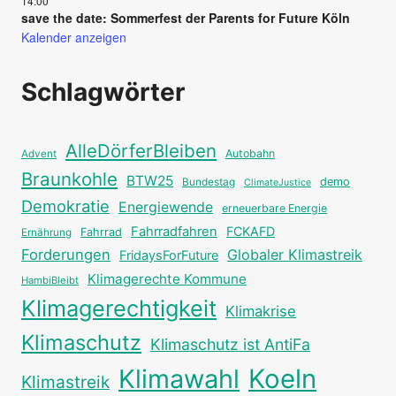
14:00
save the date: Sommerfest der Parents for Future Köln
Kalender anzeigen
Schlagwörter
AlleDörferBleiben
Autobahn
Advent
Braunkohle
BTW25
Bundestag
demo
ClimateJustice
Demokratie
Energiewende
erneuerbare Energie
Fahrradfahren
FCKAFD
Fahrrad
Ernährung
Forderungen
Globaler Klimastreik
FridaysForFuture
Klimagerechte Kommune
HambiBleibt
Klimagerechtigkeit
Klimakrise
Klimaschutz
Klimaschutz ist AntiFa
Klimawahl
Koeln
Klimastreik