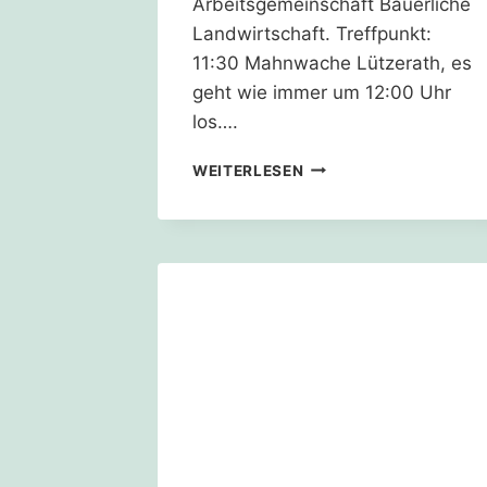
Arbeitsgemeinschaft Bäuerliche
Landwirtschaft. Treffpunkt:
11:30 Mahnwache Lützerath, es
geht wie immer um 12:00 Uhr
los….
24.10.21
WEITERLESEN
–
DORF-
UND
FELDSPAZIERGANG
IN
LÜTZERATH