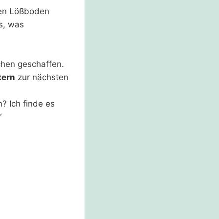
chen Lößboden
s, was
chen geschaffen.
tern
zur nächsten
? Ich finde es
“