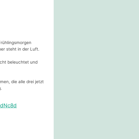
 Frühlingsmorgen
r steht in der Luft.
cht beleuchtet und
, die alle drei jetzt
.
kjdNc8d