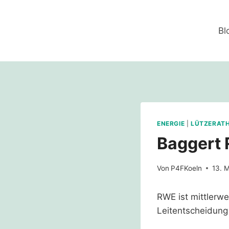
Zum
Inhalt
Bl
springen
ENERGIE
|
LÜTZERAT
Baggert 
Von
P4FKoeln
13. 
RWE ist mittlerwe
Leitentscheidun