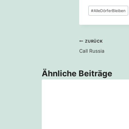
Schlagworte:
#
AlleDörferBleiben
Beitragsnavi
ZURÜCK
Call Russia
Ähnliche Beiträge