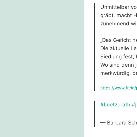
Unmittelbar vo
gräbt, macht 
zunehmend wie 
„Das Gericht h
Die aktuelle L
Siedlung fest;
Wo sind denn j
merkwürdig, da
https://www.fr.de
#Luetzerath
#j
— Barbara Sch