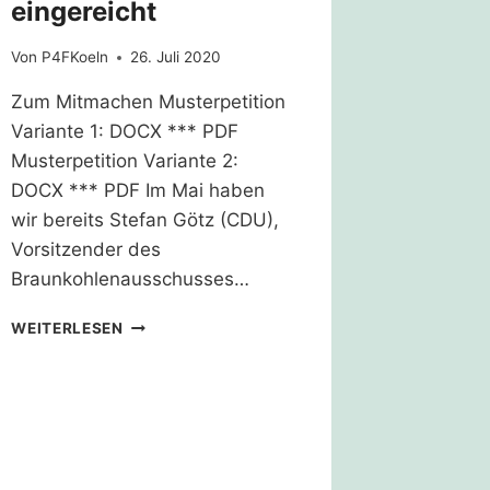
eingereicht
Von
P4FKoeln
26. Juli 2020
Zum Mitmachen Musterpetition
Variante 1: DOCX *** PDF
Musterpetition Variante 2:
DOCX *** PDF Im Mai haben
wir bereits Stefan Götz (CDU),
Vorsitzender des
Braunkohlenausschusses…
BRAUNKOHLENPLANUNG
WEITERLESEN
NRW:
BESCHWERDE
BEIM
LANDTAG
EINGEREICHT