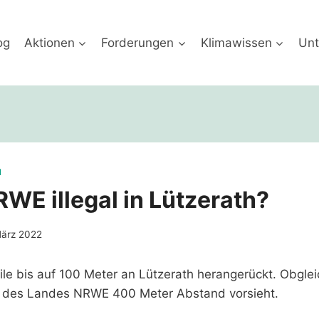
og
Aktionen
Forderungen
Klimawissen
Unt
H
RWE illegal in Lützerath?
März 2022
ile bis auf 100 Meter an Lützerath herangerückt. Obglei
g des Landes NRWE 400 Meter Abstand vorsieht.