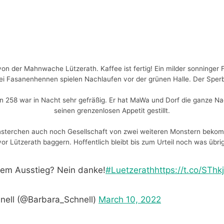
n der Mahnwache Lützerath. Kaffee ist fertig! Ein milder sonninger
i Fasanenhennen spielen Nachlaufen vor der grünen Halle. Der Sperbe
 258 war in Nacht sehr gefräßig. Er hat MaWa und Dorf die ganze Na
seinen grenzenlosen Appetit gestillt.
terchen auch noch Gesellschaft von zwei weiteren Monstern bekommen
vor Lützerath baggern. Hoffentlich bleibt bis zum Urteil noch was übrig
dem Ausstieg? Nein danke!
#Luetzerath
https://t.co/STh
nell (@Barbara_Schnell)
March 10, 2022