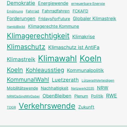
Demokratie
Energiewende
erneuerbare Energie
Fahrradfahren
FCKAFD
Fahrrad
Ernährung
Forderungen
Globaler Klimastreik
FridaysForFuture
Klimagerechte Kommune
HambiBleibt
Klimagerechtigkeit
Klimakrise
Klimaschutz
Klimaschutz ist AntiFa
Klimawahl
Koeln
Klimastreik
Koeln
Kohleausstieg
Kommunalpolitik
KommunalWahl
Luetzerath
LützerathVerteidigen
NRW
Mobilitätswende
Nachhaltigkeit
Netzwerk2035
RWE
ObenBleiben
Plenum
Politik
NRWDaSindWirDabei
Verkehrswende
Zukunft
TDGR