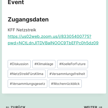
Event
Zugangsdaten
KFF Netzstreik
https://us02web.zoom.us/j/83305400775?
pwd=NCtLdnJITDVBalNOOC9TbEFPc0h5dz09
Schlagworte:
#
Diskussion
#
Klimaklage
#
KoelleForFuture
#
NetzStreikFürsKlima
#
Versammlungsfreiheit
#
Versammlungsgesetz
#
Wochenrückblick
ZURÜCK
WEITER