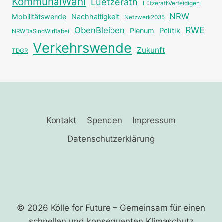
KommunalWahl
Luetzerath
LützerathVerteidigen
NRW
Mobilitätswende
Nachhaltigkeit
Netzwerk2035
RWE
ObenBleiben
Plenum
Politik
NRWDaSindWirDabei
Verkehrswende
Zukunft
TDGR
Kontakt
Spenden
Impressum
Datenschutzerklärung
© 2026 Kölle for Future – Gemeinsam für einen
schnellen und ­konsequenten Klimaschutz