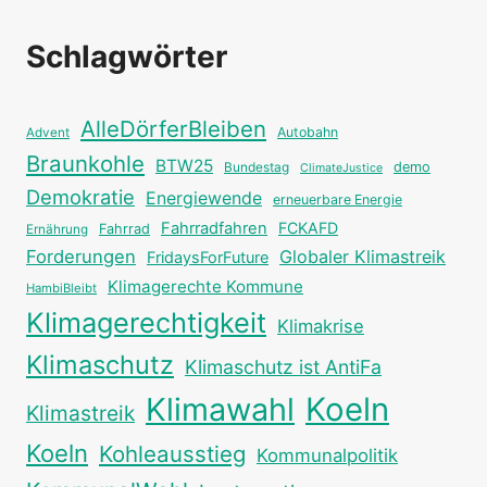
Schlagwörter
AlleDörferBleiben
Autobahn
Advent
Braunkohle
BTW25
Bundestag
demo
ClimateJustice
Demokratie
Energiewende
erneuerbare Energie
Fahrradfahren
FCKAFD
Fahrrad
Ernährung
Forderungen
Globaler Klimastreik
FridaysForFuture
Klimagerechte Kommune
HambiBleibt
Klimagerechtigkeit
Klimakrise
Klimaschutz
Klimaschutz ist AntiFa
Klimawahl
Koeln
Klimastreik
Koeln
Kohleausstieg
Kommunalpolitik