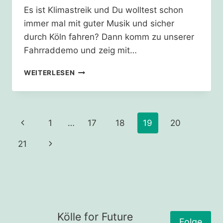
Es ist Klimastreik und Du wolltest schon
immer mal mit guter Musik und sicher
durch Köln fahren? Dann komm zu unserer
Fahrraddemo und zeig mit…
20.09.24
WEITERLESEN
–
FAHRRADDEMO
KLIMASTREIK
Seitennavigation
Vorherige
1
…
17
18
19
20
Seite
Nächste
21
Seite
Kölle for Future
Folge