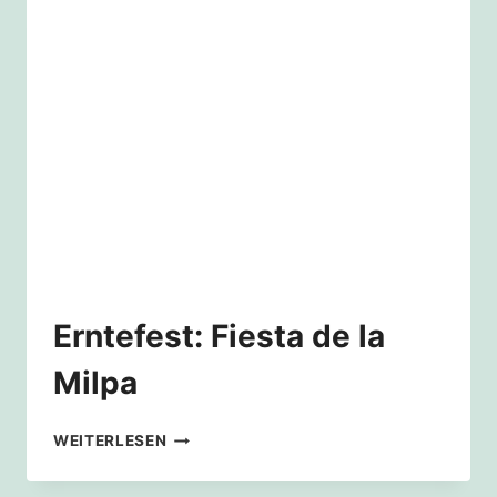
LESUNG
„NATURMENSCH“
ERFOLGREICH
BEENDET
Erntefest: Fiesta de la
Milpa
ERNTEFEST:
WEITERLESEN
FIESTA
DE