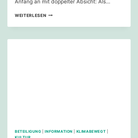
Anfang an mit doppelter Absicht: Als…
WELTKINDERTAG
WEITERLESEN
KÖLN
2024
BETEILIGUNG
|
INFORMATION
|
KLIMABEWEGT
|
KULTUR