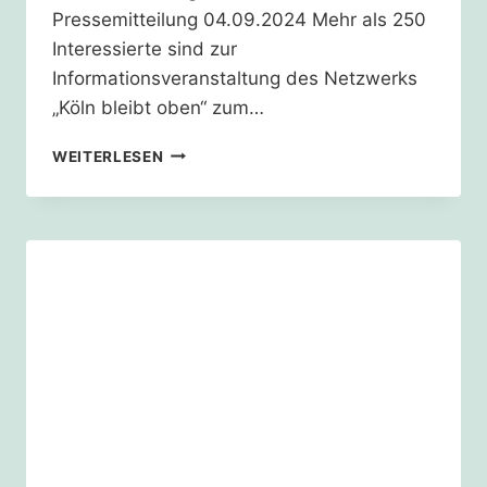
Pressemitteilung 04.09.2024 Mehr als 250
Interessierte sind zur
Informationsveranstaltung des Netzwerks
„Köln bleibt oben“ zum…
VERKEHRSWENDE
WEITERLESEN
KOELN:
VERANSTALTUNG
„KÖLN
BLEIBT
OBEN“
IM
MARITIM
–
REBLOG