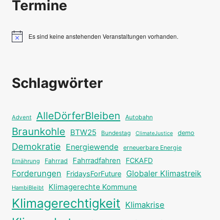
Termine
Es sind keine anstehenden Veranstaltungen vorhanden.
Hinweis
Schlagwörter
AlleDörferBleiben
Autobahn
Advent
Braunkohle
BTW25
Bundestag
demo
ClimateJustice
Demokratie
Energiewende
erneuerbare Energie
Fahrradfahren
FCKAFD
Fahrrad
Ernährung
Forderungen
Globaler Klimastreik
FridaysForFuture
Klimagerechte Kommune
HambiBleibt
Klimagerechtigkeit
Klimakrise