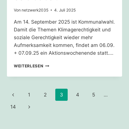
Von
netzwerk2035
4. Juli 2025
Am 14. September 2025 ist Kommunalwahl.
Damit die Themen Klimagerechtigkeit und
soziale Gerechtigkeit wieder mehr
Aufmerksamkeit kommen, findet am 06.09.
+ 07.09.25 ein Aktionswochenende statt….
06.-07.09.25
WEITERLESEN
–
AKTIONSTAGE
ZUR
KOMMUNALWAHL
Seitennavigation
Vorherige
1
2
3
4
5
…
IN
KÖLN
Seite
Nächste
14
–
SEID
Seite
DABEI!