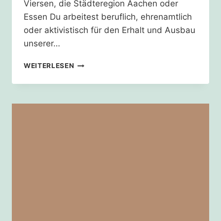
Viersen, die Städteregion Aachen oder
Essen Du arbeitest beruflich, ehrenamtlich
oder aktivistisch für den Erhalt und Ausbau
unserer…
WIE
WEITERLESEN
STEHT
ES
UM
DIE
DEMOKRATIEARBEIT
IN
KÖLN?