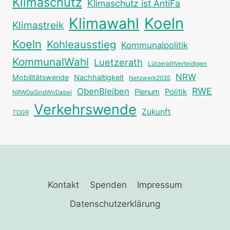
Klimaschutz
Klimaschutz ist AntiFa
Klimawahl
Koeln
Klimastreik
Koeln
Kohleausstieg
Kommunalpolitik
KommunalWahl
Luetzerath
LützerathVerteidigen
NRW
Mobilitätswende
Nachhaltigkeit
Netzwerk2035
RWE
ObenBleiben
Plenum
Politik
NRWDaSindWirDabei
Verkehrswende
Zukunft
TDGR
Kontakt
Spenden
Impressum
Datenschutzerklärung