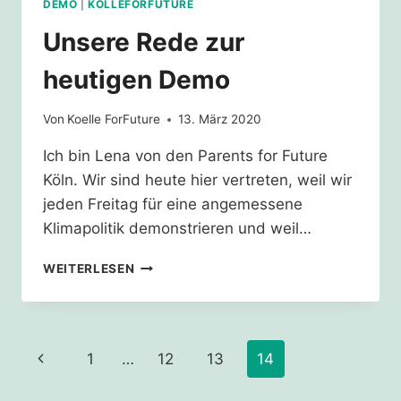
DEMO
|
KÖLLEFORFUTURE
Unsere Rede zur
heutigen Demo
Von
Koelle ForFuture
13. März 2020
Ich bin Lena von den Parents for Future
Köln. Wir sind heute hier vertreten, weil wir
jeden Freitag für eine angemessene
Klimapolitik demonstrieren und weil…
UNSERE
WEITERLESEN
REDE
ZUR
HEUTIGEN
DEMO
Seitennavigation
Vorherige
1
…
12
13
14
Seite