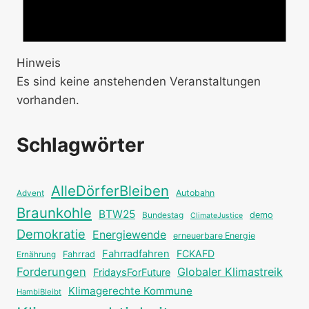
Hinweis
Es sind keine anstehenden Veranstaltungen
vorhanden.
Schlagwörter
AlleDörferBleiben
Autobahn
Advent
Braunkohle
BTW25
Bundestag
demo
ClimateJustice
Demokratie
Energiewende
erneuerbare Energie
Fahrradfahren
FCKAFD
Fahrrad
Ernährung
Forderungen
Globaler Klimastreik
FridaysForFuture
Klimagerechte Kommune
HambiBleibt