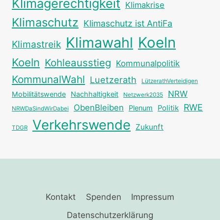
Klimagerechtigkeit
Klimakrise
Klimaschutz
Klimaschutz ist AntiFa
Klimawahl
Koeln
Klimastreik
Koeln
Kohleausstieg
Kommunalpolitik
KommunalWahl
Luetzerath
LützerathVerteidigen
NRW
Mobilitätswende
Nachhaltigkeit
Netzwerk2035
RWE
ObenBleiben
Plenum
Politik
NRWDaSindWirDabei
Verkehrswende
Zukunft
TDGR
Kontakt
Spenden
Impressum
Datenschutzerklärung