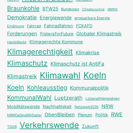
Braunkohle
BTW25
Bundestag
demo
ClimateJustice
Demokratie
Energiewende
erneuerbare Energie
Fahrradfahren
FCKAFD
Fahrrad
Ernährung
Forderungen
Globaler Klimastreik
FridaysForFuture
Klimagerechte Kommune
HambiBleibt
Klimagerechtigkeit
Klimakrise
Klimaschutz
Klimaschutz ist AntiFa
Klimawahl
Koeln
Klimastreik
Koeln
Kohleausstieg
Kommunalpolitik
KommunalWahl
Luetzerath
LützerathVerteidigen
NRW
Mobilitätswende
Nachhaltigkeit
Netzwerk2035
RWE
ObenBleiben
Plenum
Politik
NRWDaSindWirDabei
Verkehrswende
Zukunft
TDGR