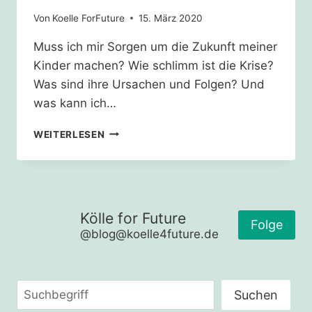
Von
Koelle ForFuture
15. März 2020
Muss ich mir Sorgen um die Zukunft meiner
Kinder machen? Wie schlimm ist die Krise?
Was sind ihre Ursachen und Folgen? Und
was kann ich…
ONLINETALK
WEITERLESEN
–
ZUKUNFT
OHNE
ZUKUNFT?
WEGE
Kölle for Future
AUS
Folge
@blog@koelle4future.de
DER
KLIMAKRISE
Suchen
Suchen