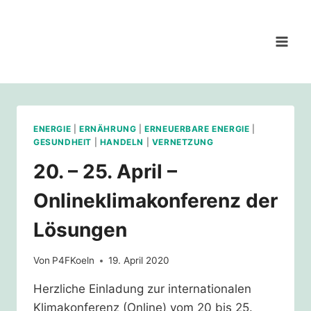
Zum
Inhalt
springen
ENERGIE
|
ERNÄHRUNG
|
ERNEUERBARE ENERGIE
|
GESUNDHEIT
|
HANDELN
|
VERNETZUNG
20. – 25. April –
Onlineklimakonferenz der
Lösungen
Von
P4FKoeln
19. April 2020
Herzliche Einladung zur internationalen
Klimakonferenz (Online) vom 20 bis 25.