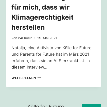
für mich, dass wir
Klimagerechtigkeit
herstellen
Von
P4FKoeln
29. Mai 2021
Natalja, eine Aktivista von Kölle for Future
und Parents for Future hat im März 2021
erfahren, dass sie an ALS erkrankt ist. In
diesem Interview…
DAS
WEITERLESEN
ALLERWICHTIGSTE
IST
FÜR
MICH,
DASS
Kölle for Future
WIR