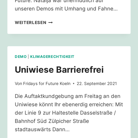
Future. Natalja war unermüdlich auf
unseren Demos mit Umhang und Fahne…
NACHRUF
WEITERLESEN
AUF
NATALJA
–
KÖLSCHE
PARENT
DEMO
|
KLIMAGERECHTIGKEIT
FOR
FUTURE
Uniwiese Barrierefrei
DER
ERSTEN
Von
Fridays for Future Koeln
22. September 2021
STUNDE
Die Auftaktkundgebung am Freitag an den
Uniwiese könnt Ihr ebenerdig erreichen: Mit
der Linie 9 zur Haltestelle Dasselstraße /
Bahnhof Süd Zülpicher Straße
stadtauswärts Dann…