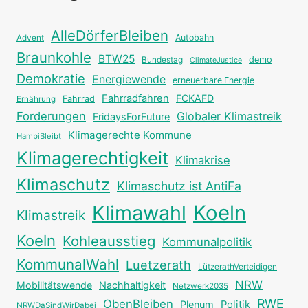
AlleDörferBleiben
Autobahn
Advent
Braunkohle
BTW25
Bundestag
demo
ClimateJustice
Demokratie
Energiewende
erneuerbare Energie
Fahrradfahren
FCKAFD
Fahrrad
Ernährung
Forderungen
Globaler Klimastreik
FridaysForFuture
Klimagerechte Kommune
HambiBleibt
Klimagerechtigkeit
Klimakrise
Klimaschutz
Klimaschutz ist AntiFa
Klimawahl
Koeln
Klimastreik
Koeln
Kohleausstieg
Kommunalpolitik
KommunalWahl
Luetzerath
LützerathVerteidigen
NRW
Mobilitätswende
Nachhaltigkeit
Netzwerk2035
RWE
ObenBleiben
Plenum
Politik
NRWDaSindWirDabei