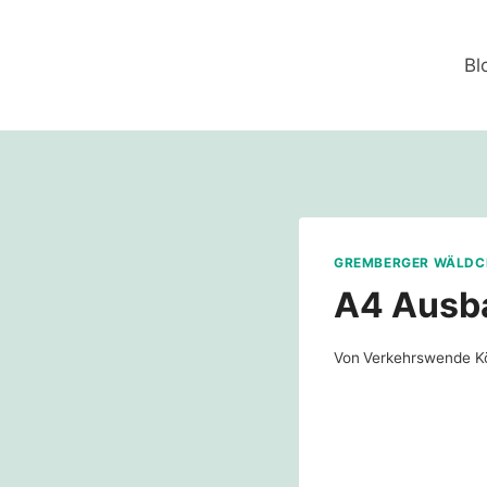
Zum
Inhalt
Bl
springen
GREMBERGER WÄLDC
A4 Ausba
Von
Verkehrswende K