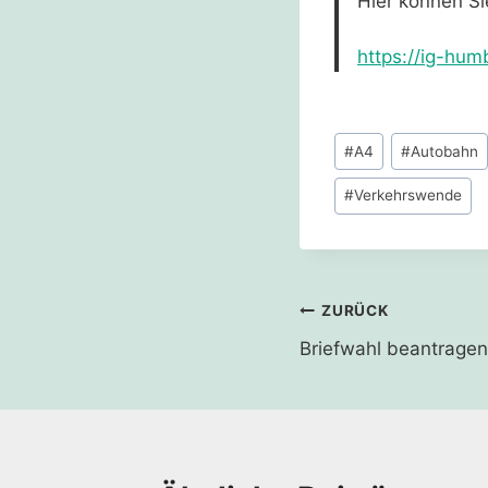
Hier können Si
https://ig-hu
Schlagworte:
#
A4
#
Autobahn
#
Verkehrswende
Beitragsnavi
ZURÜCK
Briefwahl beantragen