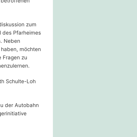
 betroffenen
diskussion zum
l des Pfarheimes
en. Neben
en haben, möchten
e Fragen zu
nenzulernen.
th Schulte-Loh
au der Autobahn
rinitiative