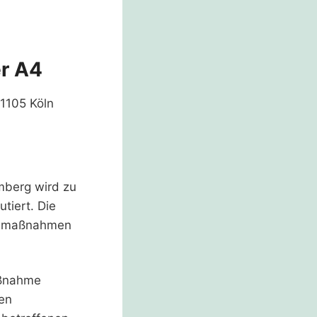
r A4
51105 Köln
mberg wird zu
tiert. Die
Baumaßnahmen
aßnahme
ten