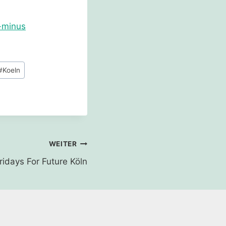
-minus
#
Koeln
WEITER
idays For Future Köln