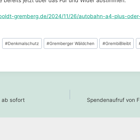
e bereits jetzt über das Für und Wider abstimmen:
mboldt-gremberg.de/2024/11/26/autobahn-a4-plus-oder
#
Denkmalschutz
#
Gremberger Wäldchen
#
GrembiBleibt
gation
 ab sofort
Spendenaufruf von Fr