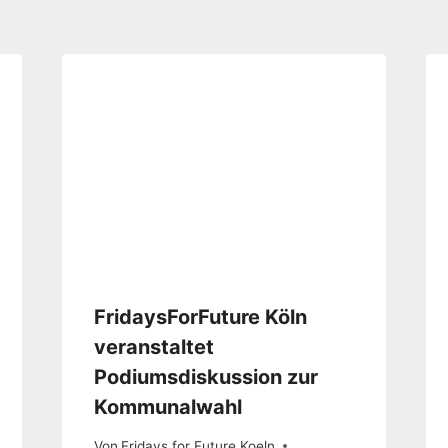
FridaysForFuture Köln
veranstaltet
Podiumsdiskussion zur
Kommunalwahl
Von
Fridays for Future Koeln