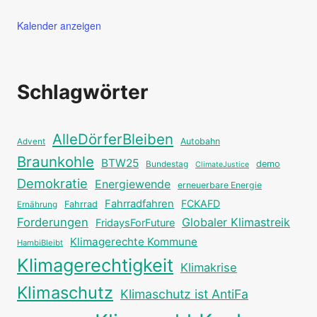
Kalender anzeigen
Schlagwörter
AlleDörferBleiben
Autobahn
Advent
Braunkohle
BTW25
Bundestag
demo
ClimateJustice
Demokratie
Energiewende
erneuerbare Energie
Fahrradfahren
FCKAFD
Fahrrad
Ernährung
Forderungen
Globaler Klimastreik
FridaysForFuture
Klimagerechte Kommune
HambiBleibt
Klimagerechtigkeit
Klimakrise
Klimaschutz
Klimaschutz ist AntiFa