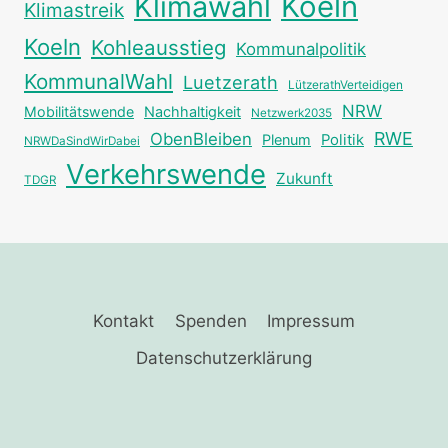
Klimawahl
Koeln
Klimastreik
Koeln
Kohleausstieg
Kommunalpolitik
KommunalWahl
Luetzerath
LützerathVerteidigen
NRW
Mobilitätswende
Nachhaltigkeit
Netzwerk2035
RWE
ObenBleiben
Plenum
Politik
NRWDaSindWirDabei
Verkehrswende
Zukunft
TDGR
Kontakt
Spenden
Impressum
Datenschutzerklärung