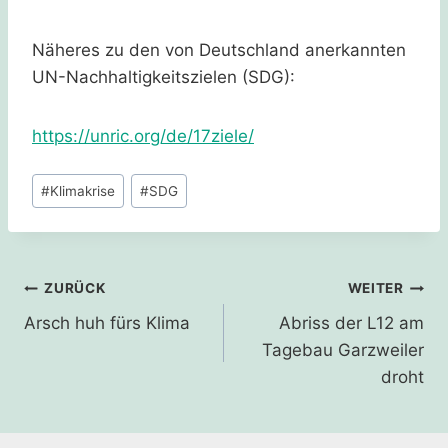
Näheres zu den von Deutschland anerkannten
UN-Nachhaltigkeitszielen (SDG):
https://unric.org/de/17ziele/
Schlagworte:
#
Klimakrise
#
SDG
Beitragsnavigation
ZURÜCK
WEITER
Arsch huh fürs Klima
Abriss der L12 am
Tagebau Garzweiler
droht