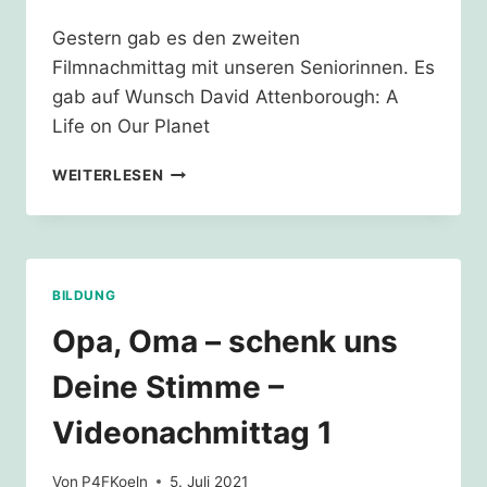
Gestern gab es den zweiten
Filmnachmittag mit unseren Seniorinnen. Es
gab auf Wunsch David Attenborough: A
Life on Our Planet
OPA,
WEITERLESEN
OMA
–
SCHENK
UNS
DEINE
BILDUNG
STIMME
–
Opa, Oma – schenk uns
VIDEONACHMITTAG
2
Deine Stimme –
Videonachmittag 1
Von
P4FKoeln
5. Juli 2021