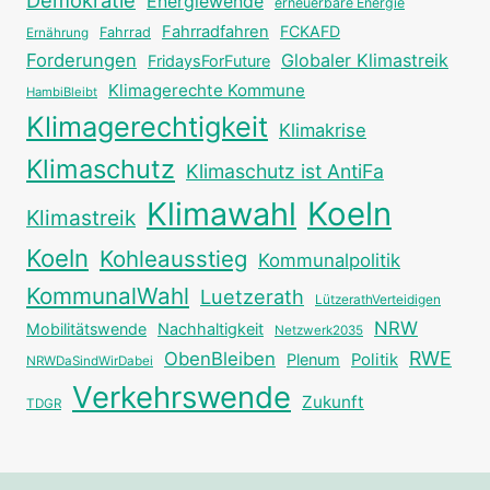
Energiewende
erneuerbare Energie
Fahrradfahren
FCKAFD
Fahrrad
Ernährung
Forderungen
Globaler Klimastreik
FridaysForFuture
Klimagerechte Kommune
HambiBleibt
Klimagerechtigkeit
Klimakrise
Klimaschutz
Klimaschutz ist AntiFa
Klimawahl
Koeln
Klimastreik
Koeln
Kohleausstieg
Kommunalpolitik
KommunalWahl
Luetzerath
LützerathVerteidigen
NRW
Mobilitätswende
Nachhaltigkeit
Netzwerk2035
RWE
ObenBleiben
Plenum
Politik
NRWDaSindWirDabei
Verkehrswende
Zukunft
TDGR