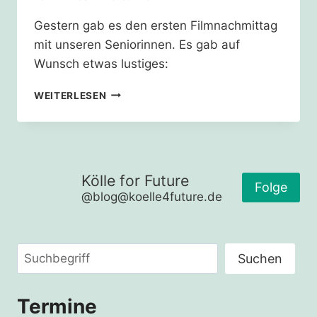
Gestern gab es den ersten Filmnachmittag
mit unseren Seniorinnen. Es gab auf
Wunsch etwas lustiges:
OPA,
WEITERLESEN
OMA
–
SCHENK
UNS
DEINE
Kölle for Future
STIMME
Folge
@blog@koelle4future.de
–
VIDEONACHMITTAG
1
Suchen
Suchen
Termine