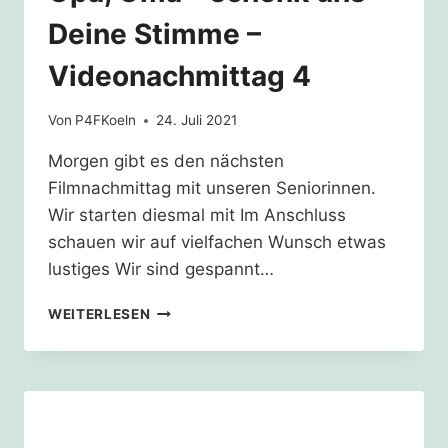
KARTE
Deine Stimme –
Videonachmittag 4
Von
P4FKoeln
24. Juli 2021
Morgen gibt es den nächsten
Filmnachmittag mit unseren Seniorinnen.
Wir starten diesmal mit Im Anschluss
schauen wir auf vielfachen Wunsch etwas
lustiges Wir sind gespannt…
OPA,
WEITERLESEN
OMA
–
SCHENK
UNS
DEINE
STIMME