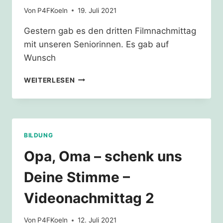
Von
P4FKoeln
19. Juli 2021
Gestern gab es den dritten Filmnachmittag
mit unseren Seniorinnen. Es gab auf
Wunsch
OPA,
WEITERLESEN
OMA
–
SCHENK
UNS
DEINE
BILDUNG
STIMME
–
Opa, Oma – schenk uns
VIDEONACHMITTAG
3
Deine Stimme –
Videonachmittag 2
Von
P4FKoeln
12. Juli 2021