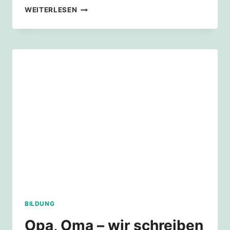
GENUG
WEITERLESEN
GEWARTET
–
AUSGABE
1
IST
DRUCKREIF
BILDUNG
Opa, Oma – wir schreiben