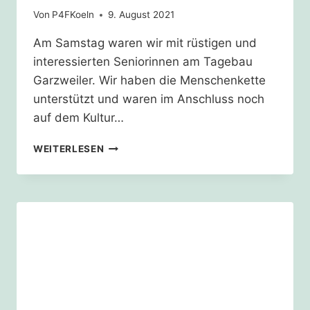
Von
P4FKoeln
9. August 2021
Am Samstag waren wir mit rüstigen und
interessierten Seniorinnen am Tagebau
Garzweiler. Wir haben die Menschenkette
unterstützt und waren im Anschluss noch
auf dem Kultur…
OPA,
WEITERLESEN
OMA
–
SCHENK
UNS
DEINE
STIMME
–
VIDEONACHMITTAG
5