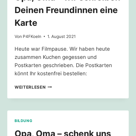
Deinen Freundinnen eine
Karte
Von
P4FKoeln
1. August 2021
Heute war Filmpause. Wir haben heute
zusammen Kuchen gegessen und
Postkarten geschrieben. Die Postkarten
könnt Ihr kostenfrei bestellen:
OPA,
WEITERLESEN
OMA
–
WIR
SCHREIBEN
DEINEN
BILDUNG
FREUNDINNEN
EINE
Opa, Oma – schenk uns