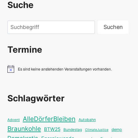
Suche
Suchen
Suchen
Termine
Es sind keine anstehenden Veranstaltungen vorhanden.
Hinweis
Schlagwörter
AlleDörferBleiben
Autobahn
Advent
Braunkohle
BTW25
Bundestag
demo
ClimateJustice
Demokratie