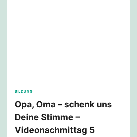
UND
FREIHEIT
FÜR
MENSCHEN
–
DÜSSELDORF
BILDUNG
Opa, Oma – schenk uns
Deine Stimme –
Videonachmittag 5