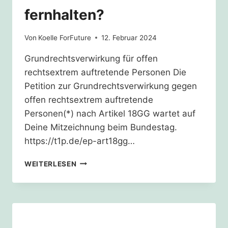
fernhalten?
Von
Koelle ForFuture
12. Februar 2024
Grundrechtsverwirkung für offen
rechtsextrem auftretende Personen Die
Petition zur Grundrechtsverwirkung gegen
offen rechtsextrem auftretende
Personen(*) nach Artikel 18GG wartet auf
Deine Mitzeichnung beim Bundestag.
https://t1p.de/ep-art18gg…
WILLST
WEITERLESEN
DU
BERND
HÖCKE
VON
ÖFFENTLICHEN
ÄMTERN