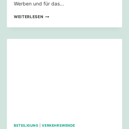
Werben und für das…
PETITION
WEITERLESEN
ZUM
BUNDESVERKEHRSWEGEPLAN
2030
–
DANKE
BETEILIGUNG
|
VERKEHRSWENDE