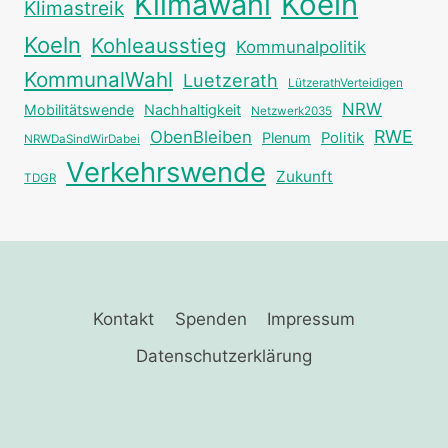
Klimawahl
Koeln
Klimastreik
Koeln
Kohleausstieg
Kommunalpolitik
KommunalWahl
Luetzerath
LützerathVerteidigen
NRW
Mobilitätswende
Nachhaltigkeit
Netzwerk2035
RWE
ObenBleiben
Plenum
Politik
NRWDaSindWirDabei
Verkehrswende
Zukunft
TDGR
Kontakt
Spenden
Impressum
Datenschutzerklärung