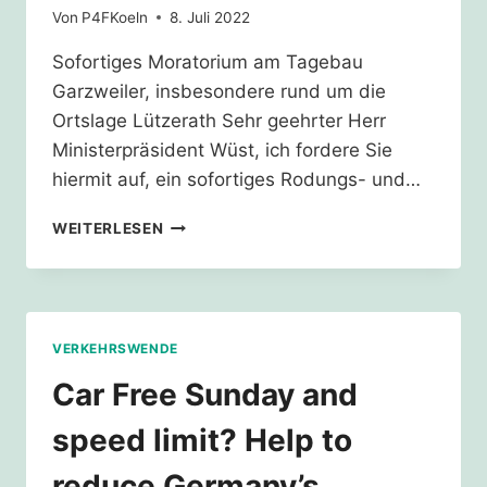
Von
P4FKoeln
8. Juli 2022
Sofortiges Moratorium am Tagebau
Garzweiler, insbesondere rund um die
Ortslage Lützerath Sehr geehrter Herr
Ministerpräsident Wüst, ich fordere Sie
hiermit auf, ein sofortiges Rodungs- und…
BUNDESTAG
WEITERLESEN
WILL
LÜTZERATH
ERHALTEN
–
FORDERE
VERKEHRSWENDE
LÜTZERATHBLEIBT
VOM
Car Free Sunday and
LAND
NRW
speed limit? Help to
reduce Germany’s