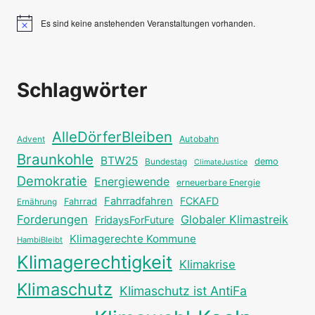
Es sind keine anstehenden Veranstaltungen vorhanden.
Hinweis
Schlagwörter
AlleDörferBleiben
Autobahn
Advent
Braunkohle
BTW25
Bundestag
demo
ClimateJustice
Demokratie
Energiewende
erneuerbare Energie
Fahrradfahren
FCKAFD
Fahrrad
Ernährung
Forderungen
Globaler Klimastreik
FridaysForFuture
Klimagerechte Kommune
HambiBleibt
Klimagerechtigkeit
Klimakrise
Klimaschutz
Klimaschutz ist AntiFa