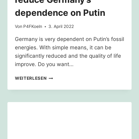
dependence on Putin
Von
P4FKoeln
3. April 2022
Germany is very dependent on Putin’s fossil
energies. With simple means, it can be
significantly reduced and the quality of life
improve. Do you want…
CAR
WEITERLESEN
FREE
SUNDAY
AND
SPEED
LIMIT?
HELP
TO
REDUCE
GERMANY’S