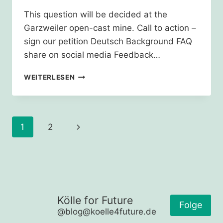
This question will be decided at the
Garzweiler open-cast mine. Call to action –
sign our petition Deutsch Background FAQ
share on social media Feedback…
SHOULD
WEITERLESEN
GERMANY
COMPLY
WITH
THE
Seitennavigation
Nächste
1
2
PARIS
CLIMATE
Seite
AGREEMENT??
Kölle for Future
Folge
@blog@koelle4future.de