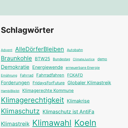
Schlagwörter
AlleDörferBleiben
Autobahn
Advent
Braunkohle
BTW25
Bundestag
demo
ClimateJustice
Demokratie
Energiewende
erneuerbare Energie
Fahrradfahren
FCKAFD
Fahrrad
Ernährung
Forderungen
Globaler Klimastreik
FridaysForFuture
Klimagerechte Kommune
HambiBleibt
Klimagerechtigkeit
Klimakrise
Klimaschutz
Klimaschutz ist AntiFa
Klimawahl
Koeln
Klimastreik