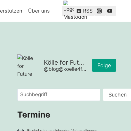
erstützen
Über uns
RSS
Kölle for Future
Folge
@blog@koelle4future.de
Suchen
Suchen
Termine
Es sind keine anstehenden Veranstaltungen