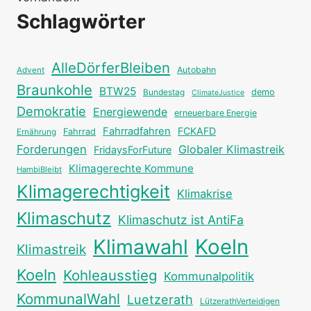
Schlagwörter
AlleDörferBleiben
Autobahn
Advent
Braunkohle
BTW25
Bundestag
demo
ClimateJustice
Demokratie
Energiewende
erneuerbare Energie
Fahrradfahren
FCKAFD
Fahrrad
Ernährung
Forderungen
Globaler Klimastreik
FridaysForFuture
Klimagerechte Kommune
HambiBleibt
Klimagerechtigkeit
Klimakrise
Klimaschutz
Klimaschutz ist AntiFa
Klimawahl
Koeln
Klimastreik
Koeln
Kohleausstieg
Kommunalpolitik
KommunalWahl
Luetzerath
LützerathVerteidigen