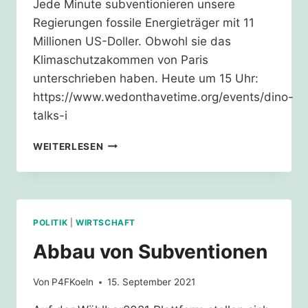
Jede Minute subventionieren unsere
Regierungen fossile Energieträger mit 11
Millionen US-Doller. Obwohl sie das
Klimaschutzakommen von Paris
unterschrieben haben. Heute um 15 Uhr:
https://www.wedonthavetime.org/events/dino-
talks-i
DINOTALK:
WEITERLESEN
WARUM
FÖRDERN
WIR
IMMER
NOCH
POLITIK
|
WIRTSCHAFT
FOSSILE
ENERGIETRÄGER?
Abbau von Subventionen
Von
P4FKoeln
15. September 2021