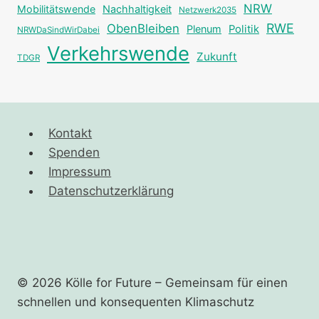
NRW
Mobilitätswende
Nachhaltigkeit
Netzwerk2035
RWE
ObenBleiben
Plenum
Politik
NRWDaSindWirDabei
Verkehrswende
Zukunft
TDGR
Kontakt
Spenden
Impressum
Datenschutzerklärung
© 2026 Kölle for Future – Gemeinsam für einen
schnellen und ­konsequenten Klimaschutz