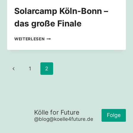
Solarcamp Köln-Bonn –
das große Finale
SOLARCAMP
WEITERLESEN
KÖLN-
BONN
–
DAS
Seitennavigation
Vorherige
1
2
GROSSE F
INALE
Seite
Kölle for Future
Folge
@blog@koelle4future.de