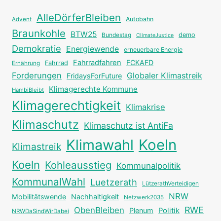
AlleDörferBleiben
Autobahn
Advent
Braunkohle
BTW25
Bundestag
demo
ClimateJustice
Demokratie
Energiewende
erneuerbare Energie
Fahrradfahren
FCKAFD
Fahrrad
Ernährung
Forderungen
Globaler Klimastreik
FridaysForFuture
Klimagerechte Kommune
HambiBleibt
Klimagerechtigkeit
Klimakrise
Klimaschutz
Klimaschutz ist AntiFa
Klimawahl
Koeln
Klimastreik
Koeln
Kohleausstieg
Kommunalpolitik
KommunalWahl
Luetzerath
LützerathVerteidigen
NRW
Mobilitätswende
Nachhaltigkeit
Netzwerk2035
RWE
ObenBleiben
Plenum
Politik
NRWDaSindWirDabei