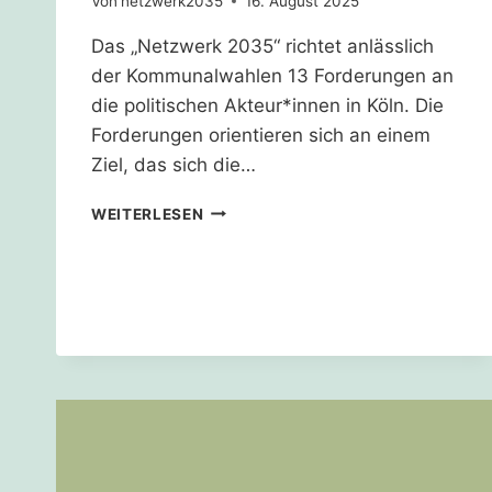
Von
netzwerk2035
16. August 2025
Das „Netzwerk 2035“ richtet anlässlich
der Kommunalwahlen 13 Forderungen an
die politischen Akteur*innen in Köln. Die
Forderungen orientieren sich an einem
Ziel, das sich die…
KÖLN
WEITERLESEN
MUSS
GRÜNFLÄCHEN
SCHÜTZEN
UND
AUFWERTEN