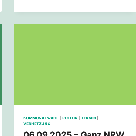
ZUR
KOMMUNALWAHL
IN
KÖLN
IM
SEPTEMBER
2025
KOMMUNALWAHL
|
POLITIK
|
TERMIN
|
VERNETZUNG
06.09.2025 – Ganz NRW