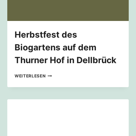
Herbstfest des
Biogartens auf dem
Thurner Hof in Dellbrück
HERBSTFEST
WEITERLESEN
DES
BIOGARTENS
AUF
DEM
THURNER
HOF
IN
DELLBRÜCK