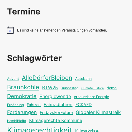
Termine
Es sind keine anstehenden Veranstaltungen vorhanden.
Hinweis
Schlagwörter
AlleDörferBleiben
Autobahn
Advent
Braunkohle
BTW25
Bundestag
demo
ClimateJustice
Demokratie
Energiewende
erneuerbare Energie
Fahrradfahren
FCKAFD
Fahrrad
Ernährung
Forderungen
Globaler Klimastreik
FridaysForFuture
Klimagerechte Kommune
HambiBleibt
Klimagerechtigkeit
Klimakrise