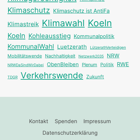
Klimaschutz
Klimaschutz ist AntiFa
Klimawahl
Koeln
Klimastreik
Koeln
Kohleausstieg
Kommunalpolitik
KommunalWahl
Luetzerath
LützerathVerteidigen
NRW
Mobilitätswende
Nachhaltigkeit
Netzwerk2035
RWE
ObenBleiben
Plenum
Politik
NRWDaSindWirDabei
Verkehrswende
Zukunft
TDGR
Kontakt
Spenden
Impressum
Datenschutzerklärung